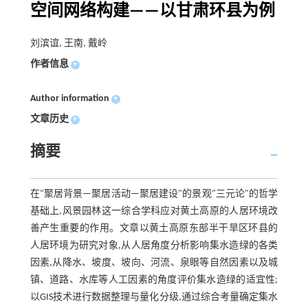
空间网络构建——以甘肃环县为例
刘滨谊, 王南, 戴岭
作者信息
+
Author information
+
文章历史
+
摘要
在"聚居背景—聚居活动—聚居建设"的景观"三元论"的哲学
基础上,风景园林这一综合学科应对黄土高原的人居环境改
善产生重要的作用。文章以黄土高原东部半干旱区环县的
人居环境为研究对象,从人居角度分析影响集水造绿的各类
因素,从降水、坡度、坡向、河流、泉眼等自然因素以及城
镇、道路、水库等人工因素的角度评价集水造绿的适宜性;
以GIS技术进行数据整理与量化分级,通过综合考量确定集水