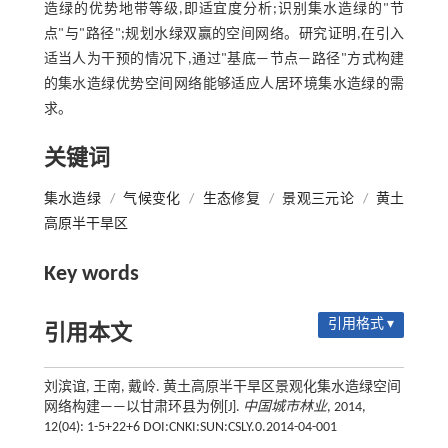
造绿的优势地带等级,即适宜度分析;识别集水造绿的"节
点"与"路径";规划水绿双赢的空间网络。研究证明,在引入
适当人为干预的情况下,通过"基底—节点—路径"方式构建
的集水造绿优势空间网络能够适应人居环境集水造绿的需
求。
关键词
集水造绿
/
气候变化
/
生态修复
/
景观三元论
/
黄土
高原半干旱区
Key words
引用格式 ▾
引用本文
刘滨谊, 王南, 戴岭. 黄土高原半干旱区景观化集水造绿空间
网络构建——以甘肃环县为例[J].
中国城市林业
, 2014,
12(04): 1-5+22+6 DOI:CNKI:SUN:CSLY.0.2014-04-001