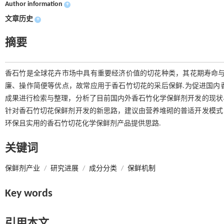
Author information
+
文章历史
+
摘要
香石竹是全球花卉市场中具有重要经济价值的切花种类，其花期寿命与
廉、操作简便等优点，故常应用于香石竹切花的采后保鲜.为促进国内
成果进行检索与整理，分析了目前国内外香石竹化学保鲜剂开发的现状
针对香石竹切花保鲜剂开发的新思路，建议由营养堆砌的普适开发模式
环保且实用的香石竹切花化学保鲜剂产品提供思路.
关键词
保鲜剂产业
/
研究进展
/
成分分类
/
保鲜机制
Key words
引用本文