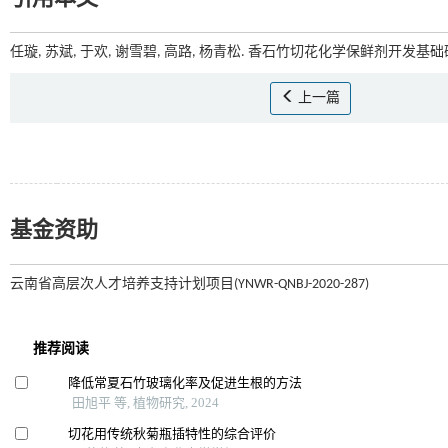
任璇, 苏斌, 于欢, 谢雪碧, 高路, 杨青松. 香石竹切花化学保鲜剂开发基础研
上一篇
基金资助
云南省高层次人才培养支持计划项目(YNWR-QNBJ-2020-287)