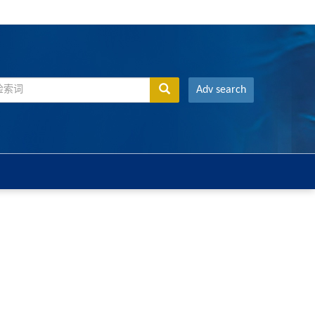
Adv search