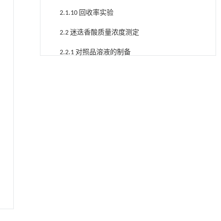
2.1.10 回收率实验
2.2 迷迭香酸质量浓度测定
2.2.1 对照品溶液的制备
降温路面涂层混合反射行为及其对道路光环境
[1]
2.2.2 供试品溶液的制备
安全的影响研究
Engineering
. 2026, Vol.58(3): 1-303
2.2.3 夏枯草阴性提取液的制备
https://doi.org/10.1016/j.eng.2025.06.014
2.2.4 色谱条件
基于均相催化剂的两段式水热液化实现丙烯腈-
[2]
2.2.5 专属性考察
丁二烯-苯乙烯共聚物的分步脱氮与液化
Engineering
. 2026, Vol.58(3): 1-303
图2 迷迭香酸HPLC图
https://doi.org/10.1016/j.eng.2025.12.037
2.2.6 线性关系考察
基于机器学习揭示二氢杨梅素抑制TGF-β/ALK5
[3]
信号通路治疗肺纤维化的新机制
2.2.7 精密度考察
Engineering
. 2026, Vol.58(3): 1-303
https://doi.org/10.1016/j.eng.2025.10.017
2.2.8 稳定性考察