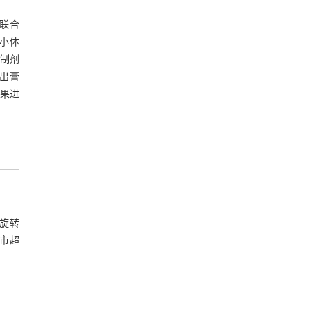
表2 正交试验设计与结果
联合
2.7 各指标权重系数的确定
症小体
、制剂
2.7.1 AHP法确定权重系数
出膏
表3 指标成分比较的判断优先矩阵
结果进
2.7.2 CRITIC法确定权重系数
表4 相关计算数据
2.7.3 AHP - CRITIC混合加权法确定权重系
数
2.7.4 综合评分结果
型旋转
表5 3种赋权法综合评分结果
山市超
2.8 水提工艺的确定和验证实验
表6 直观分析表