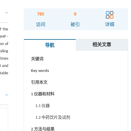
765
0
摘要
访问
被引
详细
f the
Abstract
AHP -
on of
相关文章
导航
Graphical abstract
iling
times
关键词
4 and
Key words
table
引用本文
1 仪器和材料
1.1 仪器
1.2 中药饮片及试剂
2 方法与结果