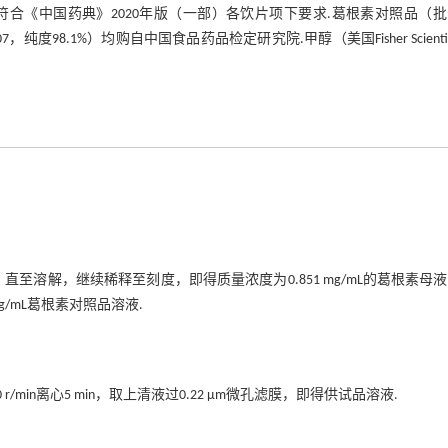
合《中国药典》2020年版（一部）各饮片项下要求.葛根素对照品（批
2007，纯度98.1%）均购自中国食品药品检定研究院.甲醇（美国Fisher Scientif
醇，直至溶解，继续稀释至刻度，即得质量浓度为0.851 mg/mL的葛根素母
mg/mL葛根素对照品溶液.
00 r/min离心5 min，取上清液过0.22 μm微孔滤膜，即得供试品溶液.