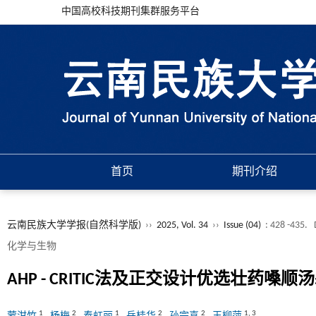
中国高校科技期刊集群服务平台
首页
期刊介绍
云南民族大学学报(自然科学版)
››
2025, Vol. 34
››
Issue (04)
: 428 -435.
化学与生物
AHP - CRITIC法及正交设计优选壮药嗓
1
2
1
2
2
1
,
3