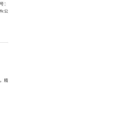
表7 方差分析表
号：
ic公
表8 验证实验结果
3 讨论
4 结语
参考文献
基金资助
液，精