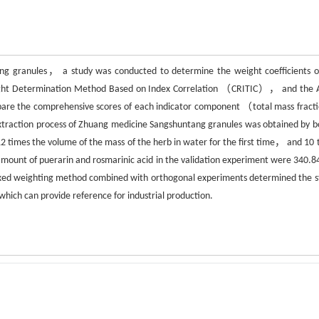
ang granules， a study was conducted to determine the weight coefficients o
ght Determination Method Based on Index Correlation （CRITIC）， and the 
are the comprehensive scores of each indicator component （total mass fracti
traction process of Zhuang medicine Sangshuntang granules was obtained by bo
times the volume of the mass of the herb in water for the first time， and 10 
amount of puerarin and rosmarinic acid in the validation experiment were 340.8
ixed weighting method combined with orthogonal experiments determined the s
ich can provide reference for industrial production.