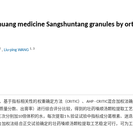
 Zhuang medicine Sangshuntang granules by o
2
1
,
3
,
Liu-ping WANG
标相关性的权重确定方法（CRITIC）、AHP - CRITIC混合加权法
质量分数、出膏率）进行综合评分比较，得到的壮药嗓顺汤颗粒提取工艺
次分别加10倍体积的水，每次提取1 h.验证试验中指标成分葛根素、迷
- CRITIC混合加权法结合正交试验确定的壮药嗓顺汤颗粒提取工艺稳定可行，可为