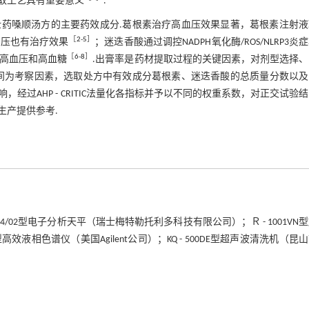
取工艺具有重要意义
.
药嗓顺汤方的主要药效成分.葛根素治疗高血压效果显著，葛根素注射液
［
2
-
5
］
血压也有治疗效果
；迷迭香酸通过调控NADPH氧化酶/ROS/NLRP3炎
［
6
-
8
］
的高血压和高血糖
.出膏率是药材提取过程的关键因素，对剂型选择
间为考察因素，选取处方中有效成分葛根素、迷迭香酸的总质量分数以及
过AHP - CRITIC法量化各指标并予以不同的权重系数，对正交试验
生产提供参考.
204/02型电子分析天平（瑞士梅特勒托利多科技有限公司）；Ｒ - 1001VN
nity型高效液相色谱仪（美国Agilent公司）；KQ - 500DE型超声波清洗机（昆