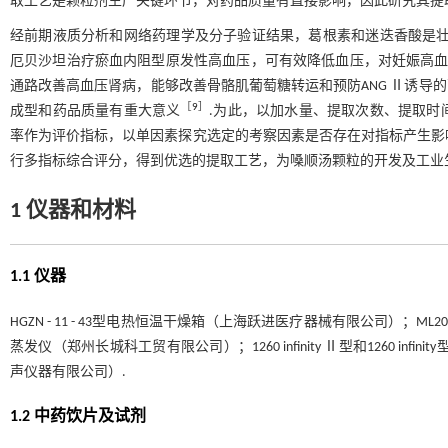
取工艺是颗粒剂生产关键环节，对药品质量有直接影响，因此研究其提
经前期液质分析和网络药理学及分子验证结果，葛根素和迷迭香酸是壮
厄贝沙坦治疗瘀血内阻型原发性高血压，可有效降低血压，对妊娠高
通路改善高血压肾病，能够改善骨骼肌葡萄糖转运和预防ANG Ⅱ诱导
［
9
］
成型和药品质量有重大意义
.为此，以加水量、提取次数、提取时
率作为评价指标，以单因素探究选定的考察因素是否存在对指标产生影响，经
行多指标综合评分，得到优选的提取工艺，为嗓顺汤颗粒的开发及工业
1 仪器和材料
1.1 仪器
HGZN - 11 - 43型电热恒温干燥箱（上海跃进医疗器械有限公司）；ML
蒸发仪（郑州长城科工贸有限公司）；1260 infinity Ⅱ型和1260 infi
声仪器有限公司）.
1.2 中药饮片及试剂