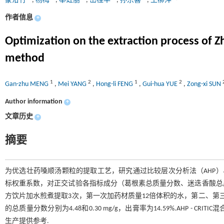
蒙泔竹
,
杨梅
,
奉虹丽
,
岳桂华
,
孙宗喜
,
王柳萍
作者信息
+
Optimization on the extraction process of
method
1
2
1
2
Gan-zhu MENG
,
Mei YANG
,
Hong-li FENG
,
Gui-hua YUE
,
Zong-xi SUN
Author information
+
文章历史
+
摘要
为优选壮药嗓顺汤颗粒的提取工艺，研究通过比较层次分析法（AHP）、基于指
标权重系数，对正交试验各指标成分（葛根素总质量分数、迷迭香酸总
方饮片加水煎煮提取3次，第一次加药材质量12倍体积的水，第二、第三
的总质量分数分别为4.48和0.30 mg/g，出膏率为14.59%.AHP 
生产提供参考.