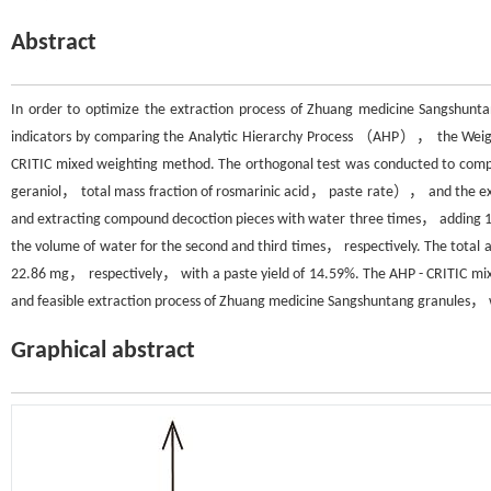
Abstract
In order to optimize the extraction process of Zhuang medicine Sangshunt
indicators by comparing the Analytic Hierarchy Process （AHP）， the Wei
CRITIC mixed weighting method. The orthogonal test was conducted to comp
geraniol， total mass fraction of rosmarinic acid， paste rate）， and the ex
and extracting compound decoction pieces with water three times， adding 12 
the volume of water for the second and third times， respectively. The total 
22.86 mg， respectively， with a paste yield of 14.59%. The AHP - CRITIC m
and feasible extraction process of Zhuang medicine Sangshuntang granules， wh
Graphical abstract