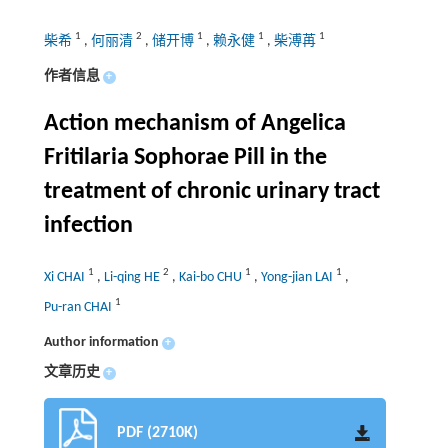
1
2
1
1
1
柴希
,
何丽清
,
储开博
,
赖永健
,
柴溥苒
作者信息
+
Action mechanism of Angelica
Fritilaria Sophorae Pill in the
treatment of chronic urinary tract
infection
1
2
1
1
Xi CHAI
,
Li-qing HE
,
Kai-bo CHU
,
Yong-jian LAI
,
1
Pu-ran CHAI
Author information
+
文章历史
+
PDF (2710K)