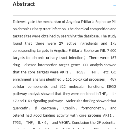
Abstract
To investigate the mechanism of Angelica Fritilaria Sophorae Pill
on chronic urinary tract infection. The chemical composition and
target sites were obtained by searching the database. The study
found that there were 29 active ingredients and 175
corresponding targets in Angelica Fritilaria Sophorae Pill. 7 600
targets for chronic urinary tract infection； There were 167
drug - disease intersection target genes. PPI analysis showed
that the core targets were AKT1， TP53， TNF， etc. GO
enrichment analysis identified 5 151 biological processes， 489
cellular components and 822 molecular functions. KEGG
pathway analysis showed that they were enriched in TNF， IL -
17 and TLRs signaling pathways. Molecular docking showed that
quercetin，
β
- carotene， luteolin， formononetin， and
osterol had good binding activity with core proteins AKT1，
TP53， TNF， IL - 6， and VEGFA. Conclusion the 29 potential