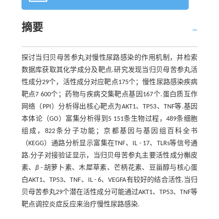
摘要
探讨当归贝母苦参丸对慢性尿路感染的作用机制，并检索
数据库获取其化学成分及靶点.研究发现当归贝母苦参丸活
性成分29个，活性成分对应靶点175个；慢性尿路感染疾病
靶点7 600个；药物与疾病交集靶点基因167个.蛋白质互作
网络（PPI）分析得出核心靶点为AKT1、TP53、TNF等.基因
本体论（GO）富集分析得到5 151条生物过程，489条细胞
组成，822条分子功能；京都基因与基因组百科全书
（KEGG）通路分析显示富集在TNF、IL - 17、TLRs等信号通
路.分子对接验证显示，当归贝母苦参丸主要活性成分槲皮
素、
β
- 胡萝卜素、木犀草素、芒柄花素、豆甾醇与核心蛋
白AKT1、TP53、TNF、IL - 6、VEGFA有较好的结合活性.当归
贝母苦参丸29个潜在活性成分可能通过AKT1、TP53、TNF等
靶点调控炎症反应来治疗慢性尿路感染.