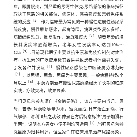
症，即膀胱炎，到严重的尿毒性休克.尿路感染的临床指征
取决于尿路的相关部位、病原体、感染强度和患者免疫系
［
1
］
统的反应
.作为临床最为常见的一种慢性进展性泌尿系
统疾病，慢性尿路感染，起病隐匿，病理类型复杂多样，
［
2
］
病情缠绵难愈，反复发作，治愈难度大
.随着年龄的增
长其发病率逐渐增高，老年女性发病率可达到10%～
［
3
］
12%
.目前现代医学主要以抗生素和免疫抑制剂对症治
疗，抗生素的广泛使用极其容易导致患者机体菌群失调，
［
4
］
引发各种并发症
.慢性尿路感染在中医证属劳淋范畴
［
5
］
，以尿频、尿急、尿痛为主要表现，一般病程持续6个
［
6
］
月以上
.中药方剂治疗慢性尿路感染经历了长期的临床
实践，疗效突出，效果显著.
当归贝母苦参丸源自《金匮要略》，该方主要由当归、贝
母、苦参3味药物等量为末，蜜丸而成.具有活血润燥、行
气解郁、清利湿热之功效.仲景在方后特意标注“男子加滑石
［
7
］
半两”，说明本方男女小便不利均可适用
.当归贝母苦参
丸虽原为妇科用药，但医家们在临床用来治疗尿路感染，