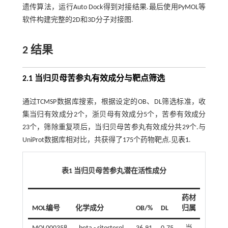
遗传算法，运行Auto Dock得到对接结果.最后使用PyMOL等
软件构建完整的2D和3D分子对接图.
2 结果
2.1 当归贝母苦参丸有效成分与靶点筛选
通过TCMSP数据库搜索，根据设定的OB、DL筛选标准，收
集当归有效成分2个，浙贝母有效成分5个，苦参有效成分
23个，筛除重复项后，当归贝母苦参丸有效成分共29个.与
UniProt数据库相对比，共获得了175个药物靶点.见
表1
.
表1 当归贝母苦参丸潜在活性成分
药材
MOL编号
化学成分
OB/%
DL
归属