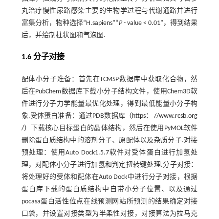
丸治疗慢性尿路感染主要的生物学过程与代谢通路并进行
富集分析，物种选择“H.sapiens”“
P
- value < 0.01”，得到结果
后，并绘制柱状图和气泡图.
1.6 分子对接
配体小分子准备：首先在TCMSP数据库中获取化合物，然
后在PubChem数据库下载小分子结构文件，使用Chem3D软
件进行分子力学能量最优化处理，得到最低能量小分子构
象.受体蛋白准备：通过PDB数据库（
https： //www.rcsb.org
/
）下载核心目标蛋白的晶体结构，然后在使用PyMOL软件
删除蛋白质结构中的溶剂分子、原配体以及杂质分子.对接
预处理：使用Auto Dock1.5.7软件对受体蛋白进行加氢处
理，对配体小分子进行加氢和判定扭转键处理.分子对接：
将处理好的受体和配体在Auto Dock中进行分子对接，根据
蛋白库下载的蛋白质结构中自带小分子位置、以及通过
pocasa蛋白活性位点在线预测网站所预测的结果确定对接
口袋，并设置对接类型为半柔性对接，对接算法为拉马克