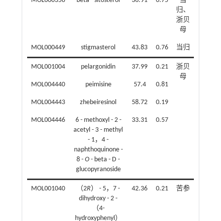
MOL000358
beta - sitosterol
36.91
0.75
当
归、
浙贝
母
MOL000449
stigmasterol
43.83
0.76
当归
MOL001004
pelargonidin
37.99
0.21
浙贝
母
MOL004440
peimisine
57.4
0.81
MOL004443
zhebeiresinol
58.72
0.19
MOL004446
6 - methoxyl - 2 -
33.31
0.57
acetyl - 3 - methyl
- 1，4 -
naphthoquinone -
8 -
O
- beta - D -
glucopyranoside
MOL001040
（2
R
） - 5，7 -
42.36
0.21
苦参
dihydroxy - 2 -
（4-
hydroxyphenyl）