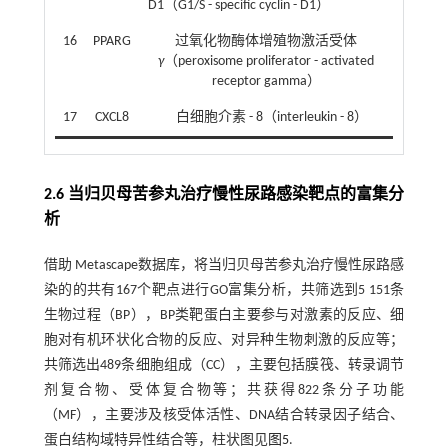
D1（G1/S - specific cyclin - D1）
16
PPARG
过氧化物酶体增殖物激活受体
γ
（peroxisome proliferator - activated
receptor gamma）
17
CXCL8
白细胞介素 - 8（interleukin - 8）
2.6 当归贝母苦参丸治疗慢性尿路感染靶点的富集分
析
借助 Metascape数据库，将当归贝母苦参丸治疗慢性尿路感
染的的共有167个靶点进行GO富集分析，共筛选到5 151条
生物过程（BP），BP类靶蛋白主要参与对激素的反应、细
胞对有机环状化合物的反应、对异种生物刺激的反应等；
共筛选出489条细胞组成（CC），主要包括膜筏、转录调节
剂复合物、受体复合物等；共获得822条分子功能
（MF），主要涉及核受体活性、DNA结合转录因子结合、
蛋白结构域特异性结合等，柱状图见
图5
.