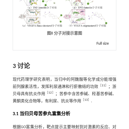
图8 分子对接示意图
Full size
3 讨论
现代药理学研究表明，当归中的阿魏酸等化学成分能增强
［
11
］
前列腺素活性，发挥利尿通淋和行瘀散结的功效
；浙
［
12
］
贝母具有抗炎作用
；苦参中含苦参碱、羟基苦参碱、
［
13
］
黄酮类化合物等，有利尿、抗炎等作用
.
3.1 当归贝母苦参丸富集分析
根据GO富集分析，靶点提示主要映射到对激素的反应、对