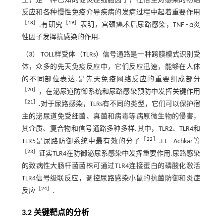
生，是一种已知的促炎症细胞因子，在宿主对感染的初始
反应和各种慢性免疫介导疾病的发病过程中起着重要作用
［
18
］
［
19
］
.有研究
表明，宫颈癌术后尿路感染，TNF -
α
炎
性因子发挥抗感染的作用.
（3） TOLL样受体（TLRs）信号通路是一种跨膜模式识别受
体，众多的先天免疫反应中，它们反应迅速，能够在人体
的不同部位表达.是先天免疫网络反应的重要组成部分
［
20
］
，在泌尿道防御系统和尿路感染预防中发挥关键作用
［
21
］
.对于尿路感染，TLRs有不同的类型，它们可以保护宿
主的泌尿道免受细菌、真菌和病毒等病原微生物的侵害，
其介质、复合物和信号通路多种多样.其中，TLR2、TLR4和
［
22
］
TLR5是尿路防御系统中最有效的分子
.EL - Achkar等
［
23
］
证实TLR4在防御泌尿系感染中发挥重要作用.尿路感染
的致病性大肠杆菌菌株可通过TLR4连接蛋白的磷酸化激活
TLR4信号级联反应，调控尿路感染小鼠的抗菌防御和炎症
［
24
］
反应
.
3.2 关键靶点的分析