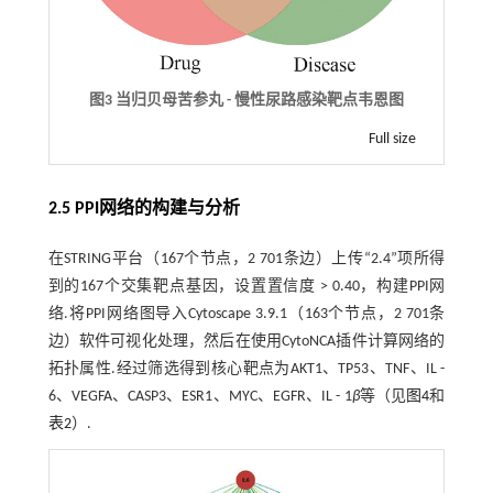
图3 当归贝母苦参丸 - 慢性尿路感染靶点韦恩图
Full size
2.5 PPI网络的构建与分析
在STRING平台（167个节点，2 701条边）上传“2.4”项所得
到的167个交集靶点基因，设置置信度 > 0.40，构建PPI网
络.将PPI网络图导入Cytoscape 3.9.1（163个节点，2 701条
边）软件可视化处理，然后在使用CytoNCA插件计算网络的
拓扑属性.经过筛选得到核心靶点为AKT1、TP53、TNF、IL -
6、VEGFA、CASP3、ESR1、MYC、EGFR、IL - 1
β
等（见
图4
和
表2
）.