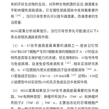
有机环状化合物的反应、对异种生物刺激的反应.雌激素水
平影响慢性尿路感染，它在慢性尿路感染中发挥着重要作
［
14
］
用
，当归贝母苦参丸可以提升雌激素，改善患者的生
活质量.
KEGG富集分析结果提示，当归贝母苦参丸可能通过以下3
条炎症相关通路发挥作用：
（1） IL - 17信号通路是最重要的通路之一.是由记忆性
+
+
CD4
和CD8
T细胞产生的T细胞来源的细胞因子.IL - 17的促炎
特性是其宿主保护能力的关键，但无限制的IL - 17信号传导
［
15
］
与免疫病理、自身免疫性疾病有关
.相关实验研究表
［
16
］
明，IL - 17在膀胱内使炎症细胞因子促进细菌清除
.IL -
［
17
］
17家族成员包括IL - 17A～IL - 17F.Sivick等
证明IL - 17A在
小鼠模型中对实验性UTI的先天免疫反应中发挥作用.
（2） KEGG富集结果显示TNF信号通路是最重要的信号通
路，TNF有两种类型：肿瘤坏死因子
α
（TNF -
α
）和肿瘤坏
死因子
β
（TNF -
β
）；TNF -
α
，主要由活化的巨噬细胞产