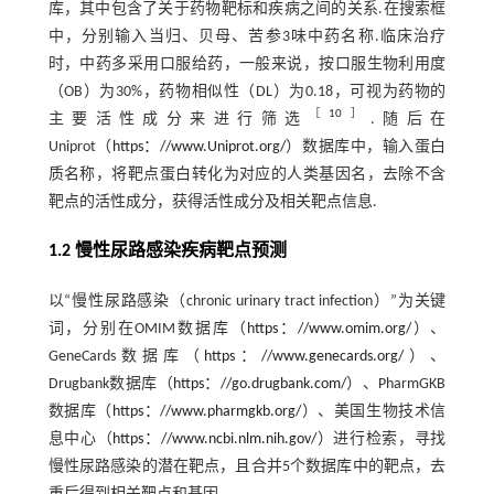
库，其中包含了关于药物靶标和疾病之间的关系.在搜索框
中，分别输入当归、贝母、苦参3味中药名称.临床治疗
时，中药多采用口服给药，一般来说，按口服生物利用度
（OB）为30%，药物相似性（DL）为0.18，可视为药物的
［
10
］
主要活性成分来进行筛选
.随后在
Uniprot（
https：//www.Uniprot.org/
）数据库中，输入蛋白
质名称，将靶点蛋白转化为对应的人类基因名，去除不含
靶点的活性成分，获得活性成分及相关靶点信息.
1.2 慢性尿路感染疾病靶点预测
以“慢性尿路感染（chronic urinary tract infection）”为关键
词，分别在OMIM数据库（
https：//www.omim.org/
）、
GeneCards数据库（
https：//www.genecards.org/
）、
Drugbank数据库（
https：//go.drugbank.com/
）、PharmGKB
数据库（
https：//www.pharmgkb.org/
）、美国生物技术信
息中心（
https：//www.ncbi.nlm.nih.gov/
）进行检索，寻找
慢性尿路感染的潜在靶点，且合并5个数据库中的靶点，去