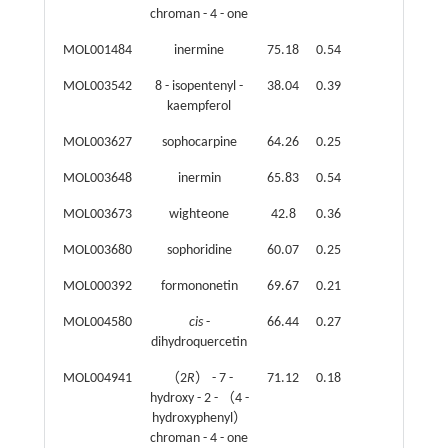
chroman - 4 - one
MOL001484
inermine
75.18
0.54
MOL003542
8 - isopentenyl -
38.04
0.39
kaempferol
MOL003627
sophocarpine
64.26
0.25
MOL003648
inermin
65.83
0.54
MOL003673
wighteone
42.8
0.36
MOL003680
sophoridine
60.07
0.25
MOL000392
formononetin
69.67
0.21
MOL004580
cis
-
66.44
0.27
dihydroquercetin
MOL004941
（2
R
） - 7 -
71.12
0.18
hydroxy - 2 - （4 -
hydroxyphenyl）
chroman - 4 - one