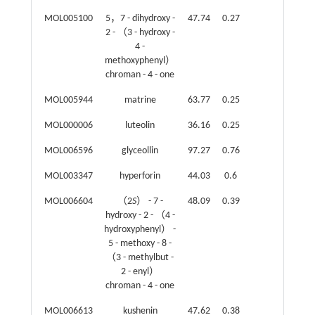
MOL005100
5，7 - dihydroxy -
47.74
0.27
2 - （3 - hydroxy -
4 -
methoxyphenyl）
chroman - 4 - one
MOL005944
matrine
63.77
0.25
MOL000006
luteolin
36.16
0.25
MOL006596
glyceollin
97.27
0.76
MOL003347
hyperforin
44.03
0.6
MOL006604
（2
S
） - 7 -
48.09
0.39
hydroxy - 2 - （4 -
hydroxyphenyl） -
5 - methoxy - 8 -
（3 - methylbut -
2 - enyl）
chroman - 4 - one
MOL006613
kushenin
47.62
0.38