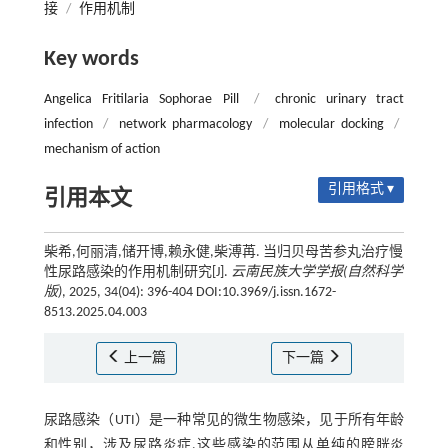
接
/
作用机制
Key words
Angelica Fritilaria Sophorae Pill
/
chronic urinary tract
infection
/
network pharmacology
/
molecular docking
/
mechanism of action
引用格式 ▾
引用本文
柴希,何丽清,储开博,赖永健,柴溥苒. 当归贝母苦参丸治疗慢
性尿路感染的作用机制研究[J].
云南民族大学学报(自然科学
版)
, 2025, 34(04): 396-404 DOI:10.3969/j.issn.1672-
8513.2025.04.003
上一篇
下一篇
尿路感染（UTI）是一种常见的微生物感染，见于所有年龄
和性别，涉及尿路炎症.这些感染的范围从单纯的膀胱炎