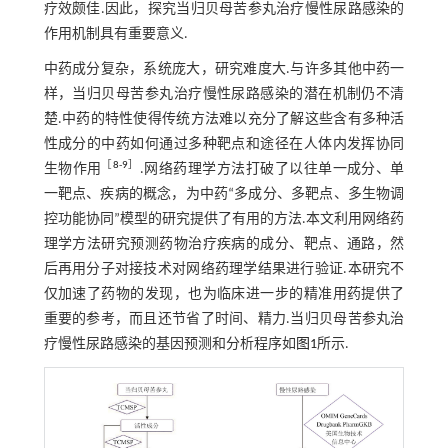
疗效颇佳.因此，探究当归贝母苦参丸治疗慢性尿路感染的
作用机制具有重要意义.
中药成分复杂，系统庞大，研究难度大.与许多其他中药一
样，当归贝母苦参丸治疗慢性尿路感染的潜在机制仍不清
楚.中药的特性使得传统方法难以充分了解这些含有多种活
性成分的中药如何通过多种靶点和途径在人体内发挥协同
［
8
-
9
］
生物作用
.网络药理学方法打破了以往单一成分、单
一靶点、疾病的概念，为中药“多成分、多靶点、多生物调
控功能协同”模型的研究提供了有用的方法.本文利用网络药
理学方法研究预测药物治疗疾病的成分、靶点、通路，然
后再用分子对接技术对网络药理学结果进行验证.本研究不
仅加速了药物的发现，也为临床进一步的精准用药提供了
重要的参考，而且还节省了时间、精力.当归贝母苦参丸治
疗慢性尿路感染的基因预测和分析程序如
图1
所示.