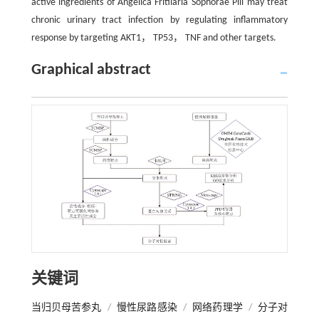
active ingredients of Angelica Fritilaria Sophorae Pill may treat
chronic urinary tract infection by regulating inflammatory
response by targeting AKT1， TP53， TNF and other targets.
Graphical abstract
关键词
当归贝母苦参丸
/
慢性尿路感染
/
网络药理学
/
分子对