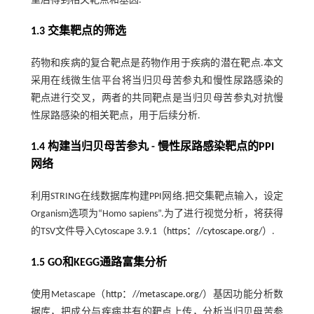
重后得到相关靶点和基因.
1.3 交集靶点的筛选
药物和疾病的复合靶点是药物作用于疾病的潜在靶点.本文
采用在线微生信平台将当归贝母苦参丸和慢性尿路感染的
靶点进行交叉，两者的共同靶点是当归贝母苦参丸对抗慢
性尿路感染的相关靶点，用于后续分析.
1.4 构建当归贝母苦参丸 - 慢性尿路感染靶点的PPI
网络
利用STRING在线数据库构建PPI网络.把交集靶点输入，设定
Organism选项为“Homo sapiens”.为了进行视觉分析，将获得
的TSV文件导入Cytoscape 3.9.1（
https：//cytoscape.org/
）.
1.5 GO和KEGG通路富集分析
使用Metascape（
http：//metascape.org/
）基因功能分析数
据库，把成分与疾病共有的靶点上传，分析当归贝母苦参