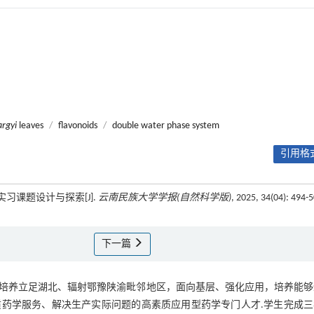
argyi
leaves
/
flavonoids
/
double water phase system
引用格式
习课题设计与探索[J].
云南民族大学学报(自然科学版)
, 2025, 34(04): 494-
下一篇
的培养立足湖北、辐射鄂豫陕渝毗邻地区，面向基层、强化应用，培养能
药学服务、解决生产实际问题的高素质应用型药学专门人才.学生完成三