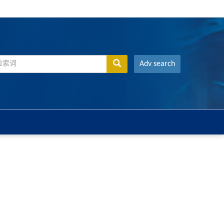
Adv search