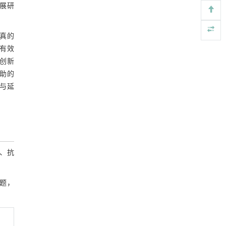
展研
3.1.1 乙醇质量分数对AATFs提取率的影
利用纳米结构增强水产养殖安全性——危害物
[4]
响
检测与去除
图3 乙醇质量分数对AATFs提取率的影响
Engineering
. 2026, Vol.58(3): 1-303
真的
https://doi.org/10.1016/j.eng.2025.07.044
3.1.2 硫酸铵质量分数对AATFs提取率的
有效
影响
创新
基于检流计的无对准误差全原位成像与激光加
[5]
图4 硫酸铵质量分数对AATFs提取率的影
助的
工系统及其在泛半导体制造中的应用
响
Engineering
. 2026, Vol.58(3): 1-303
与延
3.1.3 液料比对AATFs提取率的影响
https://doi.org/10.1016/j.eng.2025.07.041
图5 液料比对AATFs提取率的影响
3.1.4 温度对AATFs提取率的影响
3.2 AATFs提取Box - Behnken响应面试验
、抗
结果
3.2.1 回归模型的建立及数据方差分析
题，
表4 响应面法实验设计与结果
表5 回归模型的方差分析