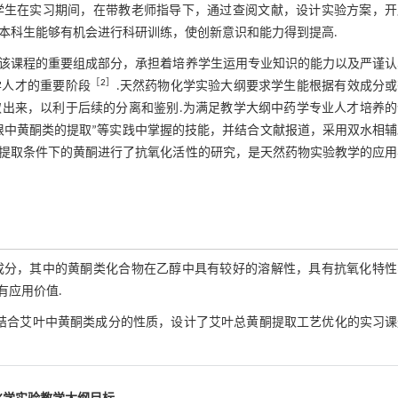
学生在实习期间，在带教老师指导下，通过查阅文献，设计实验方案，开
，本科生能够有机会进行科研训练，使创新意识和能力得到提高.
该课程的重要组成部分，承担着培养学生运用专业知识的能力以及严谨认
［
2
］
学人才的重要阶段
.天然药物化学实验大纲要求学生能根据有效成分或
出来，以利于后续的分离和鉴别.为满足教学大纲中药学专业人才培养的
根中黄酮类的提取”等实践中掌握的技能，并结合文献报道，采用双水相辅
提取条件下的黄酮进行了抗氧化活性的研究，是天然药物实验教学的应用
成分，其中的黄酮类化合物在乙醇中具有较好的溶解性，具有抗氧化特性
有应用价值.
结合艾叶中黄酮类成分的性质，设计了艾叶总黄酮提取工艺优化的实习课