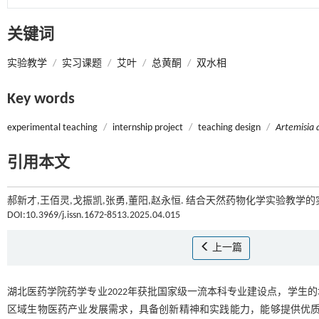
关键词
实验教学
/
实习课题
/
艾叶
/
总黄酮
/
双水相
Key words
experimental teaching
/
internship project
/
teaching design
/
Artemisia 
引用本文
郝新才,王佰灵,戈振凯,张勇,董阳,赵永恒. 结合天然药物化学实验教学的实
DOI:10.3969/j.issn.1672-8513.2025.04.015
上一篇
湖北医药学院药学专业2022年获批国家级一流本科专业建设点，学生
区域生物医药产业发展需求，具备创新精神和实践能力，能够提供优质