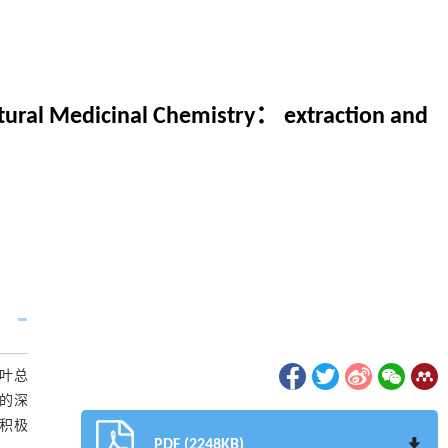
atural Medicinal Chemistry： extraction and
叶总
的深
积极
PDF (2248KB)