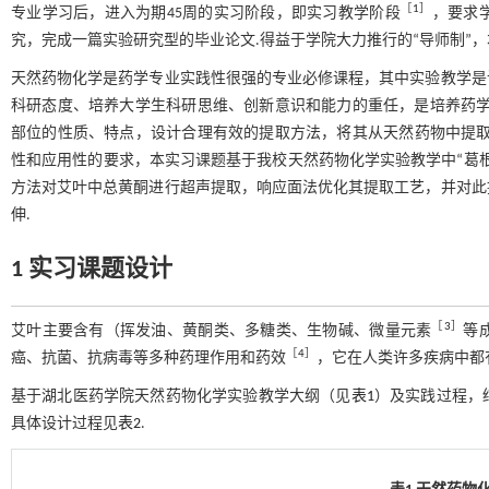
［
1
］
专业学习后，进入为期45周的实习阶段，即实习教学阶段
，要求
究，完成一篇实验研究型的毕业论文.得益于学院大力推行的“导师制”
天然药物化学是药学专业实践性很强的专业必修课程，其中实验教学是
科研态度、培养大学生科研思维、创新意识和能力的重任，是培养药
部位的性质、特点，设计合理有效的提取方法，将其从天然药物中提取
性和应用性的要求，本实习课题基于我校天然药物化学实验教学中“葛
方法对艾叶中总黄酮进行超声提取，响应面法优化其提取工艺，并对此
伸.
1 实习课题设计
［
3
］
艾叶主要含有（挥发油、黄酮类、多糖类、生物碱、微量元素
等
［
4
］
癌、抗菌、抗病毒等多种药理作用和药效
，它在人类许多疾病中都
基于湖北医药学院天然药物化学实验教学大纲（见
表1
）及实践过程，
具体设计过程见
表2
.