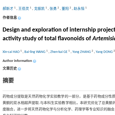
1
1
1
2
2
1
郝新才
,
王佰灵
,
戈振凯
,
张勇
,
董阳
,
赵永恒
作者信息
+
Design and exploration of internship proje
activity study of total flavonoids of
Artemisi
1
1
1
2
2
Xin-cai HAO
,
Bai-ling WANG
,
Zhen-kai GE
,
Yong ZHANG
,
Yang DONG
Author information
+
文章历史
+
摘要
药物成分提取是天然药物化学实验教学的一部分，是基于药物成分性质
黄酮的双水相超声提取.与本科生实验教学相比，本研究优化了总黄酮
度融合，进一步将天然药物化学与分析化学、药理学等专业知识的融会