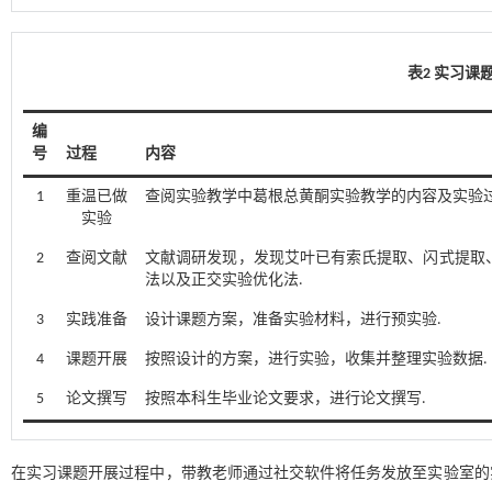
表2 实习课
编
号
过程
内容
1
重温已做
查阅实验教学中葛根总黄酮实验教学的内容及实验过
实验
2
查阅文献
文献调研发现，发现艾叶已有索氏提取、闪式提取
法以及正交实验优化法.
3
实践准备
设计课题方案，准备实验材料，进行预实验.
4
课题开展
按照设计的方案，进行实验，收集并整理实验数据.
5
论文撰写
按照本科生毕业论文要求，进行论文撰写.
在实习课题开展过程中，带教老师通过社交软件将任务发放至实验室的