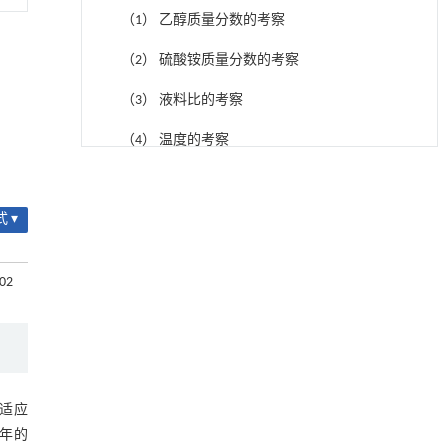
（1） 乙醇质量分数的考察
（2） 硫酸铵质量分数的考察
（3） 液料比的考察
（4） 温度的考察
基于均相催化剂的两段式水热液化实现丙烯腈-
[1]
2.4.5 Box - Behnken响应面优化试验
丁二烯-苯乙烯共聚物的分步脱氮与液化
Engineering
. 2026, Vol.58(3): 1-303
 ▾
表3 响应面法优化试验的因素与水平
https://doi.org/10.1016/j.eng.2025.12.037
2.4.6 体外抗氧化活性实验
内置陶瓷驱动单元的厘米级可重构压电机器人
502
[2]
1） DPPH自由基清除率实验
Engineering
. 2026, Vol.58(3): 1-303
https://doi.org/10.1016/j.eng.2025.06.043
2） ABTS自由基清除率实验
用于背面供电网络的纯钌n-TSV加工与极致全干
[3]
3 实践结果与讨论
法SOI晶圆减薄技术
Engineering
. 2026, Vol.58(3): 1-303
够适应
3.1 单因素试验结果
https://doi.org/10.1016/j.eng.2025.10.026
年的