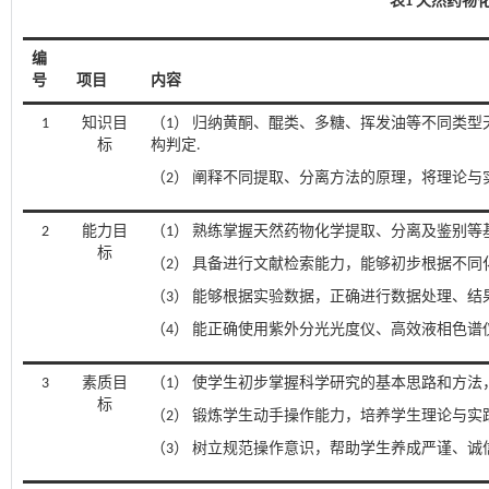
表1 天然药物
编
号
项目
内容
1
知识目
（1） 归纳黄酮、醌类、多糖、挥发油等不同类
标
构判定.
（2） 阐释不同提取、分离方法的原理，将理论与
2
能力目
（1） 熟练掌握天然药物化学提取、分离及鉴别等
标
（2） 具备进行文献检索能力，能够初步根据不
（3） 能够根据实验数据，正确进行数据处理、结
（4） 能正确使用紫外分光光度仪、高效液相色谱
3
素质目
（1） 使学生初步掌握科学研究的基本思路和方法
标
（2） 锻炼学生动手操作能力，培养学生理论与实
（3） 树立规范操作意识，帮助学生养成严谨、诚