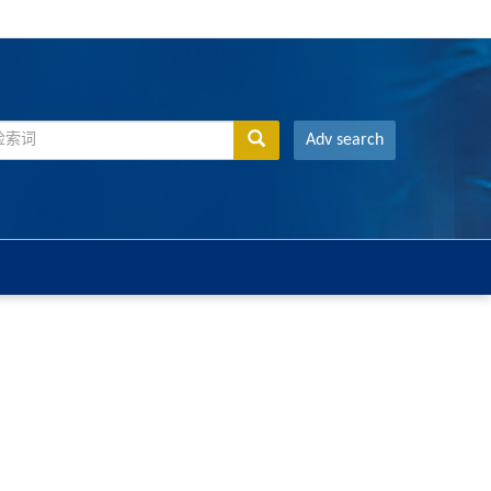
Adv search