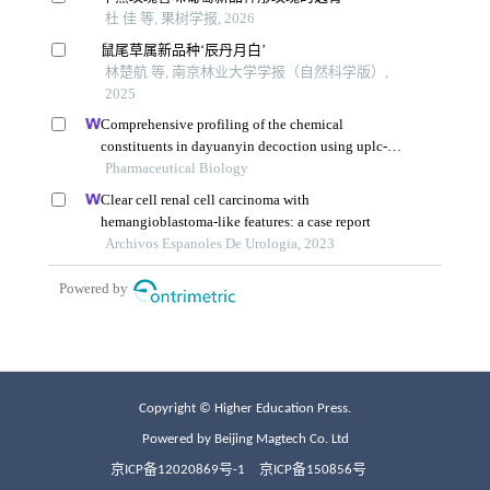
Copyright © Higher Education Press.
Powered by Beijing Magtech Co. Ltd
京ICP备12020869号-1
京ICP备150856号