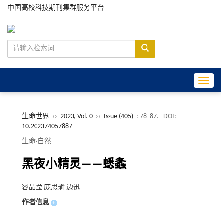
中国高校科技期刊集群服务平台
Toggle
生命世界
››
2023, Vol. 0
››
Issue (405)
: 78 -87.
DOI:
10.202374057887
生命·自然
黑夜小精灵——蟋螽
容品滢 庞思瑜 边迅
作者信息
+