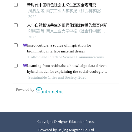
Copyright © Higher Education Press.
Powered by Beijing Magtech Co. Ltd