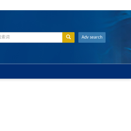
Adv search