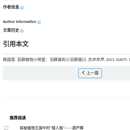
作者信息
+
Author information
+
文章历史
+
引用本文
韩国营. 苔藓植物小明星：羽藓属和小羽藓属[J].
生命世界
, 2023, 0(407)
上一篇