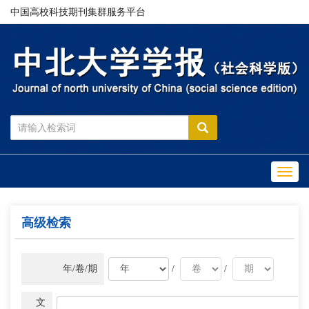
中国高校科技期刊集群服务平台
Toggl
navig
高级检索
年/卷/期
/
/
文