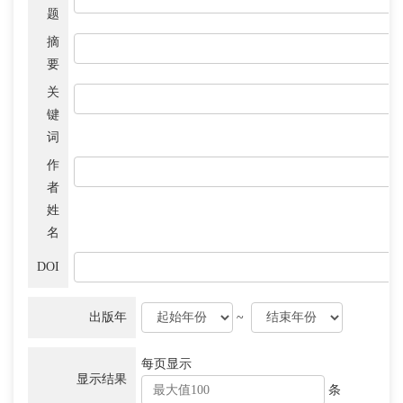
题
摘
要
关
键
词
作
者
姓
名
DOI
出版年
~
每页显示
显示结果
条