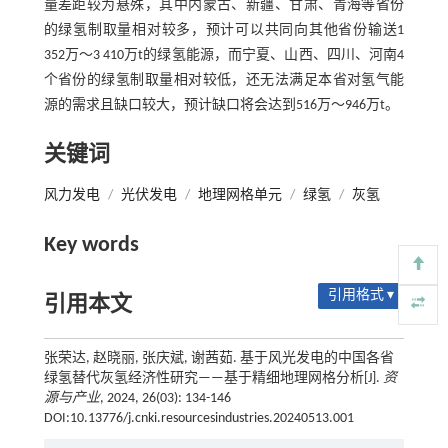
量差距较为悬殊，其中内蒙古、新疆、甘肃、青海等省份
的绿氢制取量相对较多，预计可以共同向其他省份输送1
352万～3 410万t的绿氢能源，而宁夏、山西、四川、河南4
个省份的绿氢制取量相对较低，还无法满足本省对氢气能
源的需求且缺口较大，预计缺口将会达到516万～946万t。
关键词
风力发电
/
光伏发电
/
地理网格单元
/
绿氢
/
灰氢
Key words
引用格式 ▾
引用本文
张荣达, 赵晓丽, 张庆斌, 谢茜茹. 基于风光发电的中国各省
绿氢替代灰氢经济性研究——基于精细地理网格分析[J].
资
源与产业
, 2024, 26(03): 134-146
DOI:10.13776/j.cnki.resourcesindustries.20240513.001