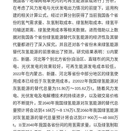
我国各个地理网格单元内的可再生能源禀赋进行了分析，
在考虑了风力发电与光伏发电出力情况的前提下，运用构
建的相关计算公式，经过计算分别获得了当前我国各个省
份的氢气需求量、灰氢制取成本、绿氢制取成本、绿氢平
均输送距离、绿氢使用成本等相关数据，进而借助以上数
据对我国各个省份绿氢能源替代灰氢能源的经济性及其替
代量都进行了深入探究，并且还对各个省份未来绿氢能源
替代灰氢能源的前景做出了预测。研究结果表明：1)内蒙
古、新疆、河北等个别北方省份(自治区、直辖市)的风力发
电、光伏发电的效果较好，可再生能源发电成本较低，
2022年在内蒙古、新疆、河北等省份中部分地区的绿氢使
用成本已经低于灰氢使用成本。2)2022年我国绿氢能源对
灰氢能源的替代总量为51.80万～335.62万t。随着风力发
电、光伏发电及电解槽技术的持续进步，以及碳交易价格
的不断提升，至2040年我国绿氢能源对灰氢能源的替代总
量预计将会达到4 168万～8 176万t,至2060年我国绿氢能源
对灰氢能源的替代总量预计将会达到27 900万～48 000万
t。3)至2040年我国各省份间的用氢需求量，以及绿氢制取