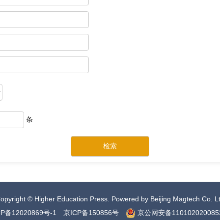
条
opyright © Higher Education Press.
Powered by Beijing Magtech Co. L
P备12020869号-1
京ICP备150856号
京公网安备110102020085