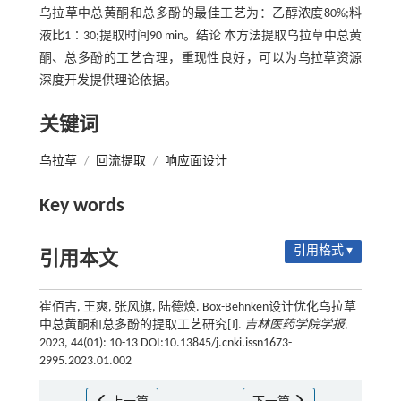
乌拉草中总黄酮和总多酚的最佳工艺为：乙醇浓度80%;料
液比1∶30;提取时间90 min。结论 本方法提取乌拉草中总黄
酮、总多酚的工艺合理，重现性良好，可以为乌拉草资源
深度开发提供理论依据。
关键词
乌拉草
/
回流提取
/
响应面设计
Key words
引用格式 ▾
引用本文
崔佰吉, 王爽, 张风旗, 陆德焕. Box-Behnken设计优化乌拉草
中总黄酮和总多酚的提取工艺研究[J].
吉林医药学院学报
,
2023, 44(01): 10-13 DOI:10.13845/j.cnki.issn1673-
2995.2023.01.002