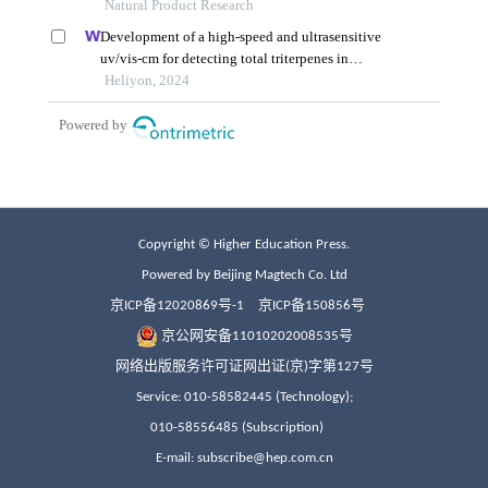
Copyright © Higher Education Press.
Powered by Beijing Magtech Co. Ltd
京ICP备12020869号-1
京ICP备150856号
京公网安备11010202008535号
网络出版服务许可证网出证(京)字第127号
Service: 010-58582445 (Technology);
010-58556485 (Subscription)
E-mail: subscribe@hep.com.cn