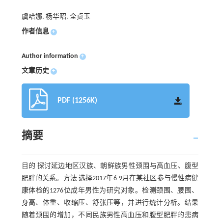
虞哈娜, 杨华昭, 全贞玉
作者信息
+
Author information
+
文章历史
+
PDF (1256K)
摘要
目的 探讨延边地区汉族、朝鲜族男性颈围与高血压、腹型
肥胖的关系。方法 选择2017年6-9月在某社区参与慢性病健
康体检的1276位成年男性为研究对象。检测颈围、腰围、
身高、体重、收缩压、舒张压等，并进行统计分析。结果
随着颈围的增加，不同民族男性高血压和腹型肥胖的患病