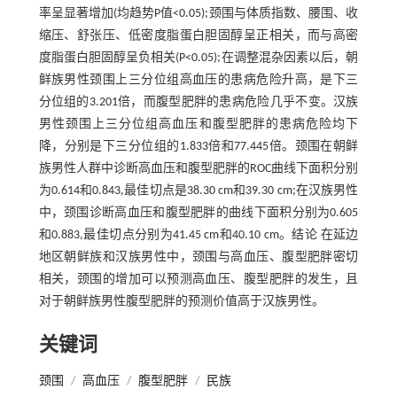
率呈显著增加(均趋势P值<0.05);颈围与体质指数、腰围、收
缩压、舒张压、低密度脂蛋白胆固醇呈正相关，而与高密
度脂蛋白胆固醇呈负相关(P<0.05);在调整混杂因素以后，朝
鲜族男性颈围上三分位组高血压的患病危险升高，是下三
分位组的3.201倍，而腹型肥胖的患病危险几乎不变。汉族
男性颈围上三分位组高血压和腹型肥胖的患病危险均下
降，分别是下三分位组的1.833倍和77.445倍。颈围在朝鲜
族男性人群中诊断高血压和腹型肥胖的ROC曲线下面积分别
为0.614和0.843,最佳切点是38.30 cm和39.30 cm;在汉族男性
中，颈围诊断高血压和腹型肥胖的曲线下面积分别为0.605
和0.883,最佳切点分别为41.45 cm和40.10 cm。结论 在延边
地区朝鲜族和汉族男性中，颈围与高血压、腹型肥胖密切
相关，颈围的增加可以预测高血压、腹型肥胖的发生，且
对于朝鲜族男性腹型肥胖的预测价值高于汉族男性。
关键词
颈围
/
高血压
/
腹型肥胖
/
民族