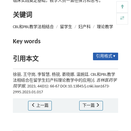
临床实践奠定基础，教学人员一直在探讨和思考。
关键词
CBL和PBL教学法相结合
/
留学生
/
妇产科
/
理论教学
Key words
引用格式 ▾
引用本文
徐丽, 王守岗, 李智慧, 杨锐, 綦晓娜, 温婉廷. CBL和PBL教学
法相结合在留学生妇产科理论教学中的应用[J].
吉林医药学
院学报
, 2023, 44(01): 66-67 DOI:10.13845/j.cnki.issn1673-
2995.2023.01.017
上一篇
下一篇