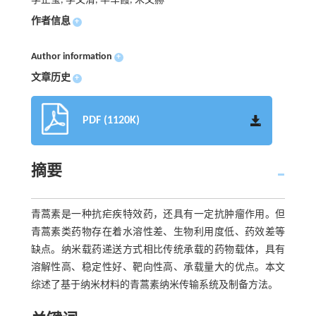
李芷莹, 李文清, 毕军霞, 朱文赫
作者信息
+
Author information
+
文章历史
+
PDF (1120K)
摘要
青蒿素是一种抗疟疾特效药，还具有一定抗肿瘤作用。但
青蒿素类药物存在着水溶性差、生物利用度低、药效差等
缺点。纳米载药递送方式相比传统承载的药物载体，具有
溶解性高、稳定性好、靶向性高、承载量大的优点。本文
综述了基于纳米材料的青蒿素纳米传输系统及制备方法。