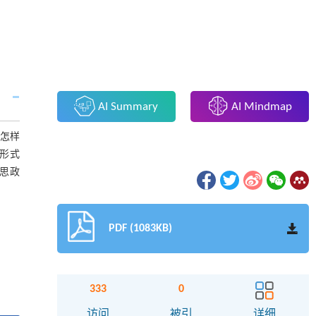
AI Summary
AI Mindmap
、怎样
形式
思政
PDF (1083KB)
333
0
访问
被引
详细