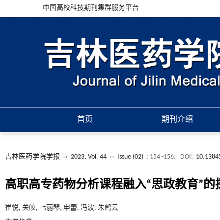
中国高校科技期刊集群服务平台
首页
期刊介绍
吉林医药学院学报
››
2023, Vol. 44
››
Issue (02)
: 154 -156.
DOI:
10.13845
高职高专药物分析课程融入“思政教育”的
崔悦, 关皎, 韩丽琴, 申蕾, 冯波, 朱鹤云