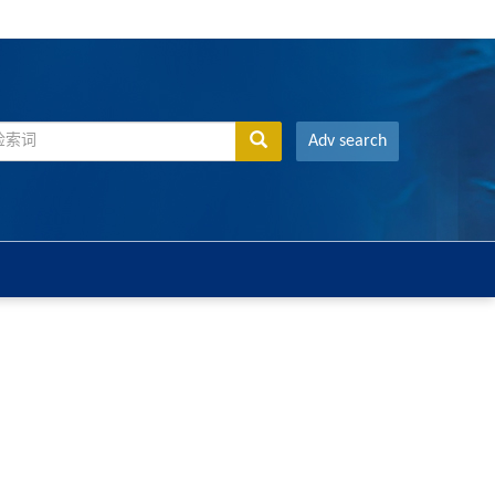
Adv search