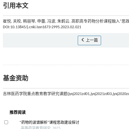
引用本文
崔悦, 关皎, 韩丽琴, 申蕾, 冯波, 朱鹤云. 高职高专药物分析课程融入“思
DOI:10.13845/j.cnki.issn1673-2995.2023.02.021
上一篇
基金资助
吉林医药学院重点教育教学研究课题(jyxj2021zd01,jyxj2021zd03,jyxj2020zd