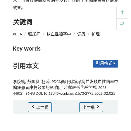
念，可有效提高糖尿病并发缺血性脑卒中偏瘫患者的康复
效果。
关键词
PDCA
/
糖尿病
/
缺血性脑卒中
/
偏瘫
/
护理
Key words
引用格式 ▾
引用本文
李焕楠, 彭国良, 杨萍. PDCA循环对糖尿病并发缺血性脑卒中
偏瘫患者康复效果的影响[J].
吉林医药学院学报
, 2023,
44(02): 96-98 DOI:10.13845/j.cnki.issn1673-2995.2023.02.025
上一篇
下一篇