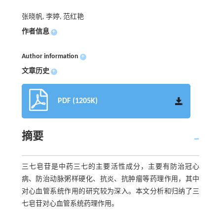
张晓帆, 李婷, 范红艳
作者信息
+
Author information
+
文章历史
+
PDF (1205K)
摘要
三七皂苷是中药三七的主要活性成分，主要有防治冠心
病、防治动脉粥样硬化、抗炎、抗肿瘤等药理作用，其中
对心血管系统作用的研究较为深入。本文分析和归纳了三
七皂苷对心血管系统药理作用。