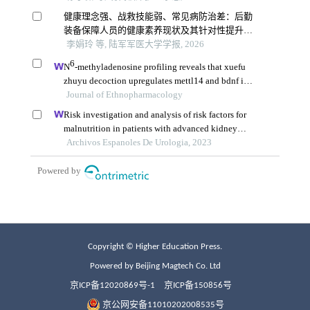
Copyright © Higher Education Press.
Powered by Beijing Magtech Co. Ltd
京ICP备12020869号-1
京ICP备150856号
京公网安备11010202008535号