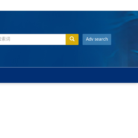
Adv search