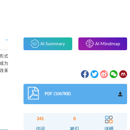
AI Summary
AI Mindmap
和形式
成为
改革
PDF (1067KB)
241
0
访问
被引
详细