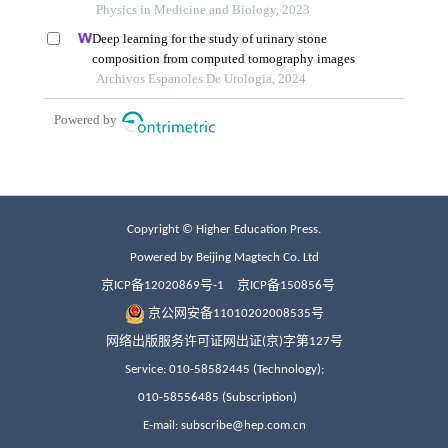
Copyright © Higher Education Press.
Powered by Beijing Magtech Co. Ltd
京ICP备12020869号-1
京ICP备150856号
京公网安备11010202008535号
网络出版服务许可证网出证(京)字第127号
Service: 010-58582445 (Technology);
010-58556485 (Subscription)
E-mail: subscribe@hep.com.cn