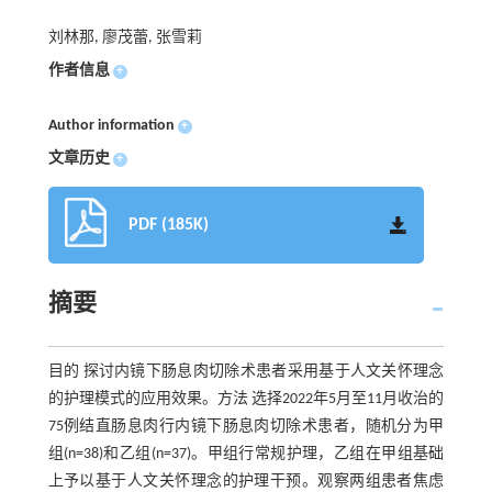
刘林那, 廖茂蕾, 张雪莉
作者信息
+
Author information
+
文章历史
+
PDF (185K)
摘要
目的 探讨内镜下肠息肉切除术患者采用基于人文关怀理念
的护理模式的应用效果。方法 选择2022年5月至11月收治的
75例结直肠息肉行内镜下肠息肉切除术患者，随机分为甲
组(n=38)和乙组(n=37)。甲组行常规护理，乙组在甲组基础
上予以基于人文关怀理念的护理干预。观察两组患者焦虑