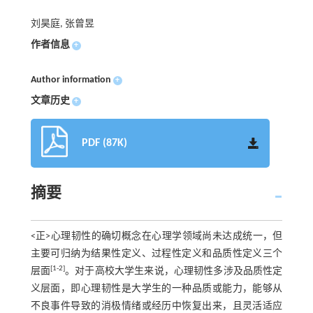
刘昊庭, 张曾昱
作者信息
+
Author information
+
文章历史
+
PDF (87K)
摘要
<正>心理韧性的确切概念在心理学领域尚未达成统一，但
主要可归纳为结果性定义、过程性定义和品质性定义三个
[1-2]
层面
。对于高校大学生来说，心理韧性多涉及品质性定
义层面，即心理韧性是大学生的一种品质或能力，能够从
不良事件导致的消极情绪或经历中恢复出来，且灵活适应