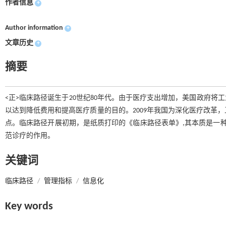
作者信息
+
Author information
+
文章历史
+
摘要
<正>临床路径诞生于20世纪80年代。由于医疗支出增加，美国政府
以达到降低费用和提高医疗质量的目的。2009年我国为深化医疗改革，卫
点。临床路径开展初期，是纸质打印的《临床路径表单》,其本质是一种“
范诊疗的作用。
关键词
临床路径
/
管理指标
/
信息化
Key words