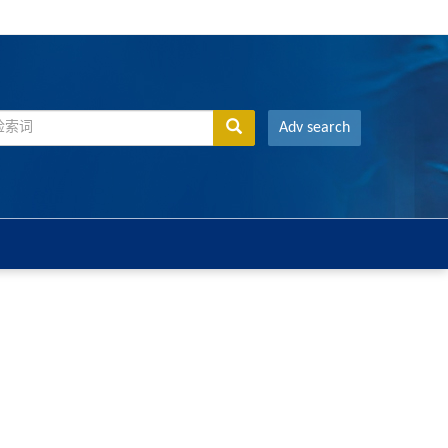
Adv search