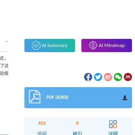
AI Summary
AI Mindmap
方式，
展了试
推动规
PDF (82KB)
413
0
访问
被引
详细