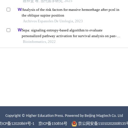
Copyright © Higher Education Press.
Powered by Beijing Magtech Co. Ltd
京ICP备12020869号-1
京ICP备150856号
京公网安备11010202008535