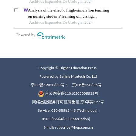
Copyright © Higher Education Press.
Powered by Beijing Magtech Co. Ltd
京ICP备12020869号-1
京ICP备150856号
京公网安备11010202008535号
网络出版服务许可证网出证(京)字第127号
Service: 010-58582445 (Technology);
010-58556485 (Subscription)
E-mail: subscribe@hep.com.cn