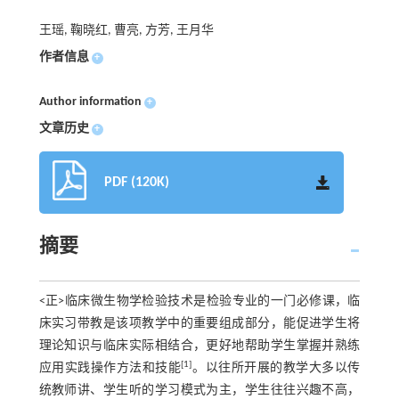
王瑶, 鞠晓红, 曹亮, 方芳, 王月华
作者信息
+
Author information
+
文章历史
+
PDF (120K)
摘要
<正>临床微生物学检验技术是检验专业的一门必修课，临
床实习带教是该项教学中的重要组成部分，能促进学生将
理论知识与临床实际相结合，更好地帮助学生掌握并熟练
[1]
应用实践操作方法和技能
。以往所开展的教学大多以传
统教师讲、学生听的学习模式为主，学生往往兴趣不高，