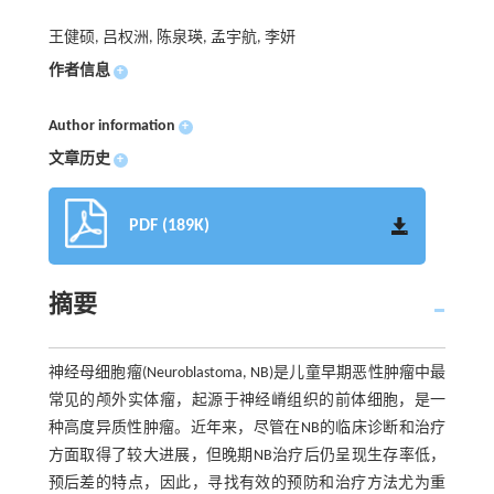
王健硕, 吕权洲, 陈泉瑛, 孟宇航, 李妍
作者信息
+
Author information
+
文章历史
+
PDF (189K)
摘要
神经母细胞瘤(Neuroblastoma, NB)是儿童早期恶性肿瘤中最
常见的颅外实体瘤，起源于神经嵴组织的前体细胞，是一
种高度异质性肿瘤。近年来，尽管在NB的临床诊断和治疗
方面取得了较大进展，但晚期NB治疗后仍呈现生存率低，
预后差的特点，因此，寻找有效的预防和治疗方法尤为重