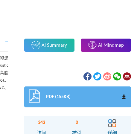
AI Summary
AI Mindmap
状的患
tic
、高脂
5)。
-C、
PDF (155KB)
343
0
访问
被引
详细