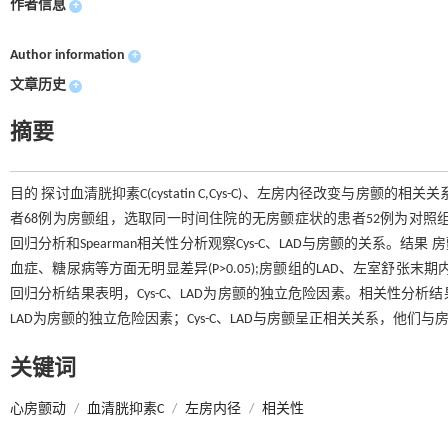
作者信息
+
Author information
+
文章历史
+
摘要
目的 探讨血清胱抑素C(cystatin C,Cys-C)、左房内径改变与房
者68例为房颤组，选取同一时间住院的无房颤症状的患者52例为对照组。观测两组之间Cys
回归分析和Spearman相关性分析观察Cys-C、LAD与房颤的关系
血症、糖尿病等方面无明显差异(P>0.05);房颤组的LAD、左室舒张末
回归分析结果表明，Cys-C、LAD为房颤的独立危险因素。相关性分析结果表明，Cys
LAD为房颤的独立危险因素；Cys-C、LAD与房颤呈正相关关系，他
关键词
心房颤动
/
血清胱抑素C
/
左房内径
/
相关性