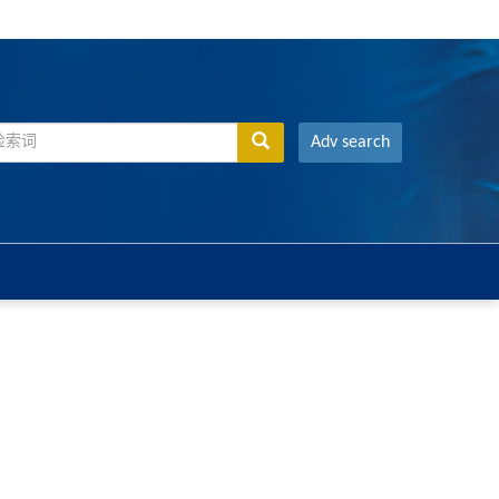
Adv search