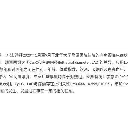
颤的相关关系。方法 选择2020年1月至9月于北华大学附属医院住院的有房颤临床症
-C和左房内径(left atrial diameter, LAD)的差异，应用Logis
。结果 房颤组和对照组之间在性别、年龄、体重指数、饮酒、吸烟以及患高血压
期内径、室间隔厚度、左室后壁厚度均高于对照组，差异有统计学意义(P<0.0
-C、LAD与房颤存在正相关性(r=0.633、0.595,P<0.05)。结论 Cys
们与房颤的发生、发展过程存在一定的相关联系。