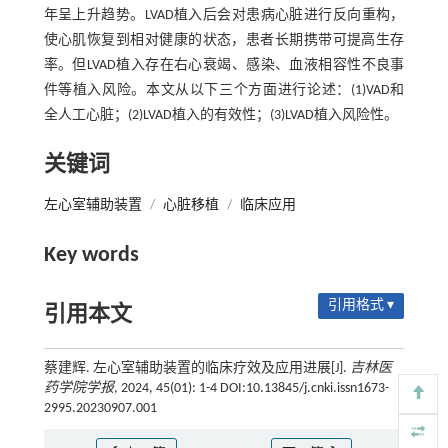
年呈上升趋势。LVAD植入后会对患病心脏进行反向重构，
使心肌恢复到相对健康的状态，患者长期携带可提高生存
率。但LVAD植入存在右心衰竭、感染、血液相容性不良事
件等植入风险。本文从以下三个方面进行论述：(1)VAD和
全人工心脏；(2)LVAD植入的有效性；(3)LVAD植入风险性。
关键词
左心室辅助装置
/
心脏移植
/
临床应用
Key words
引用格式 ▾
引用本文
蔡建辉. 左心室辅助装置的临床疗效及应用进展[J].
吉林医
药学院学报
, 2024, 45(01): 1-4 DOI:10.13845/j.cnki.issn1673-
2995.20230907.001