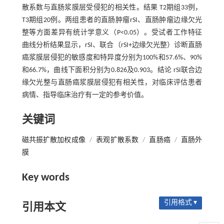
散系数与直肠浆膜层受侵犯的相关性。结果 T2期组33例，
T3期组20例。两组患者的直肠肿瘤rSI、直肠肿瘤边缘欠光
整等方面差异有统计学意义（P<0.05）。受试者工作特征
曲线分析结果显示，rSI、联合（rSI+边缘欠光整）诊断直肠
癌浆膜层侵犯的敏感度和特异度分别为100%和57.6%、90%
和66.7%，曲线下面积分别为0.826及0.903。结论 rSI联合边
缘欠光整与直肠癌浆膜层侵犯有相关性，对临床评估患者
病情、指导临床治疗有一定的参考价值。
关键词
磁共振扩散加权成像
/
表观扩散系数
/
直肠癌
/
直肠外
膜
Key words
引用格式 ▾
引用本文