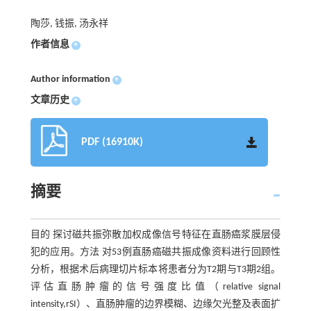
陶莎, 钱振, 汤永祥
作者信息
+
Author information
+
文章历史
+
PDF (16910K)
摘要
目的 探讨磁共振弥散加权成像信号特征在直肠癌浆膜层侵
犯的应用。方法 对53例直肠癌磁共振成像资料进行回顾性
分析，根据术后病理切片标本将患者分为T2期与T3期2组。
评估直肠肿瘤的信号强度比值（relative signal
intensity,rSI）、直肠肿瘤的边界模糊、边缘欠光整及表面扩