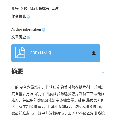
桑野, 关皎, 潘旭, 朱鹤云, 冯波
作者信息
+
Author information
+
文章历史
+
PDF (1161K)
摘要
目的 制备含量均匀、性状稳定的菊甘蓝多糖片剂，并测定
其含量。方法 采用单因素试验筛选多糖片制备工艺及最优
处方，并应用苯酚硫酸法测定多糖含量。结果 最优处方如
下：菊芋粗多糖10 g，甘草粗多糖3 g，绞股蓝粗多糖2 g，
微晶纤维素4 g，羧甲基淀粉钠1 g，加入1.5%聚乙烯吡咯烷