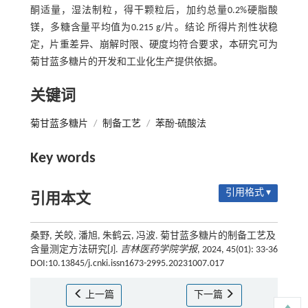
酮适量，湿法制粒，得干颗粒后，加约总量0.2%硬脂酸
镁，多糖含量平均值为0.215 g/片。结论 所得片剂性状稳
定，片重差异、崩解时限、硬度均符合要求，本研究可为
菊甘蓝多糖片的开发和工业化生产提供依据。
关键词
菊甘蓝多糖片
/
制备工艺
/
苯酚-硫酸法
Key words
引用格式 ▾
引用本文
桑野, 关皎, 潘旭, 朱鹤云, 冯波. 菊甘蓝多糖片的制备工艺及
含量测定方法研究[J].
吉林医药学院学报
, 2024, 45(01): 33-36
DOI:10.13845/j.cnki.issn1673-2995.20231007.017
上一篇
下一篇