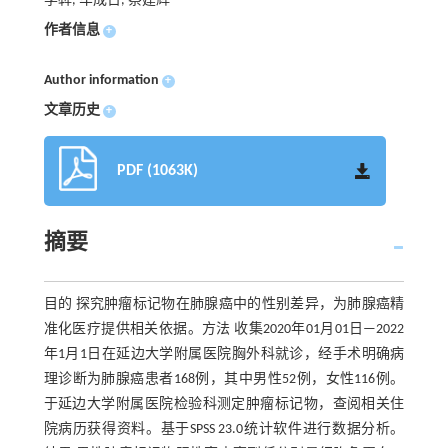
李犇, 车成日, 蔡建辉
作者信息
+
Author information
+
文章历史
+
PDF (1063K)
摘要
目的 探究肿瘤标记物在肺腺癌中的性别差异，为肺腺癌精
准化医疗提供相关依据。方法 收集2020年01月01日—2022
年1月1日在延边大学附属医院胸外科就诊，经手术明确病
理诊断为肺腺癌患者168例，其中男性52例，女性116例。
于延边大学附属医院检验科测定肿瘤标记物，查阅相关住
院病历获得资料。基于SPSS 23.0统计软件进行数据分析。