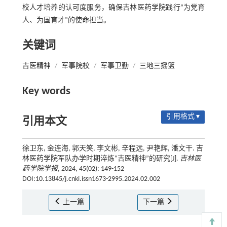
校人才培养的认可度服务，确保吉林医药学院践行“为党育
人、为国育才”的使命担当。
关键词
吉医精神
/
军事院校
/
军事卫勤
/
三地三摇篮
Key words
引用格式 ▾
引用本文
徐卫东, 金连海, 郭天笑, 李文彬, 辛程远, 尹艳辉, 潘文干. 吉
林医药学院军队办学时期淬炼“吉医精神”的研究[J].
吉林医
药学院学报
, 2024, 45(02): 149-152
DOI:10.13845/j.cnki.issn1673-2995.2024.02.002
上一篇
下一篇