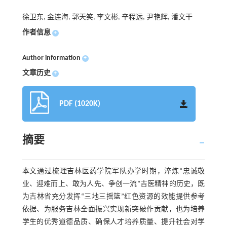
徐卫东, 金连海, 郭天笑, 李文彬, 辛程远, 尹艳辉, 潘文干
作者信息
+
Author information
+
文章历史
+
PDF (1020K)
摘要
本文通过梳理吉林医药学院军队办学时期，淬炼“忠诚敬
业、迎难而上、敢为人先、争创一流”吉医精神的历史，既
为吉林省充分发挥“三地三摇篮”红色资源的效能提供参考
依据、为服务吉林全面振兴实现新突破作贡献，也为培养
学生的优秀道德品质、确保人才培养质量、提升社会对学