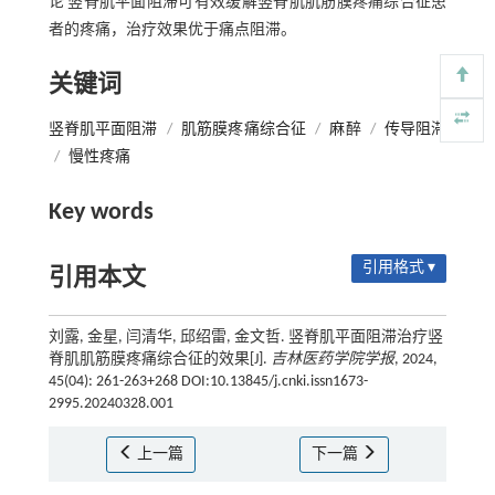
论 竖脊肌平面阻滞可有效缓解竖脊肌肌筋膜疼痛综合征患
者的疼痛，治疗效果优于痛点阻滞。
关键词
竖脊肌平面阻滞
/
肌筋膜疼痛综合征
/
麻醉
/
传导阻滞
/
慢性疼痛
Key words
引用格式 ▾
引用本文
刘露, 金星, 闫清华, 邱绍雷, 金文哲. 竖脊肌平面阻滞治疗竖
脊肌肌筋膜疼痛综合征的效果[J].
吉林医药学院学报
, 2024,
45(04): 261-263+268 DOI:10.13845/j.cnki.issn1673-
2995.20240328.001
上一篇
下一篇