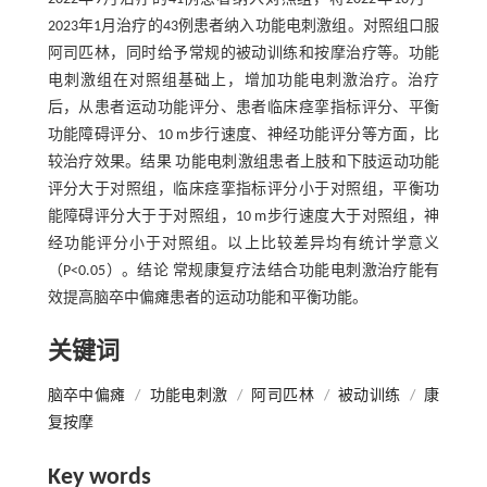
2023年1月治疗的43例患者纳入功能电刺激组。对照组口服
阿司匹林，同时给予常规的被动训练和按摩治疗等。功能
电刺激组在对照组基础上，增加功能电刺激治疗。治疗
后，从患者运动功能评分、患者临床痉挛指标评分、平衡
功能障碍评分、10 m步行速度、神经功能评分等方面，比
较治疗效果。结果 功能电刺激组患者上肢和下肢运动功能
评分大于对照组，临床痉挛指标评分小于对照组，平衡功
能障碍评分大于于对照组，10 m步行速度大于对照组，神
经功能评分小于对照组。以上比较差异均有统计学意义
（P<0.05）。结论 常规康复疗法结合功能电刺激治疗能有
效提高脑卒中偏瘫患者的运动功能和平衡功能。
关键词
脑卒中偏瘫
/
功能电刺激
/
阿司匹林
/
被动训练
/
康
复按摩
Key words