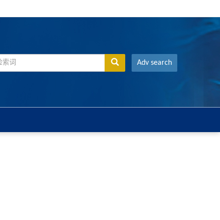
Adv search