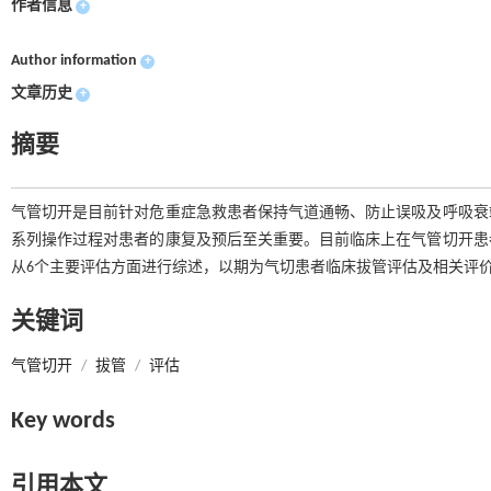
作者信息
+
Author information
+
文章历史
+
摘要
气管切开是目前针对危重症急救患者保持气道通畅、防止误吸及呼吸衰
系列操作过程对患者的康复及预后至关重要。目前临床上在气管切开患
从6个主要评估方面进行综述，以期为气切患者临床拔管评估及相关评
关键词
气管切开
/
拔管
/
评估
Key words
引用本文