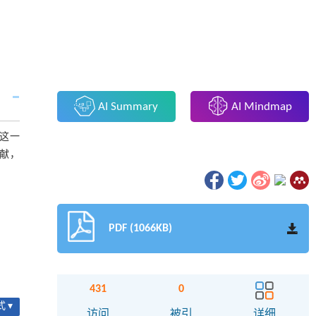
AI Summary
AI Mindmap
这一
献，
PDF (1066KB)
431
0
 ▾
访问
被引
详细