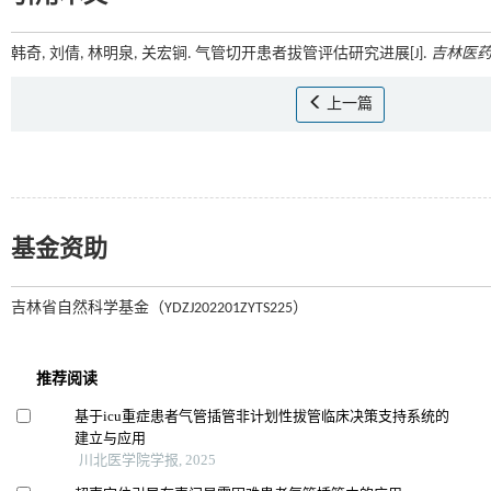
韩奇, 刘倩, 林明泉, 关宏锏. 气管切开患者拔管评估研究进展[J].
吉林医
上一篇
基金资助
吉林省自然科学基金（YDZJ202201ZYTS225）