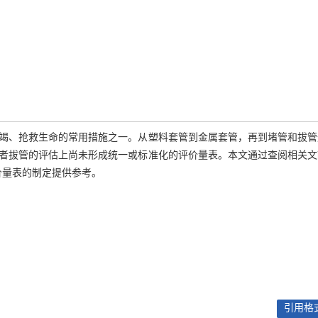
竭、抢救生命的常用措施之一。从塑料套管到金属套管，再到堵管和拔管
者拔管的评估上尚未形成统一或标准化的评价量表。本文通过查阅相关文
价量表的制定提供参考。
引用格式