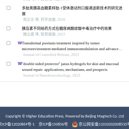
Copyright © Higher Education Press.
Powered by Beijing Magtech Co. Ltd
京ICP备12020869号-1
京ICP备150856号
京公网安备11010202008535