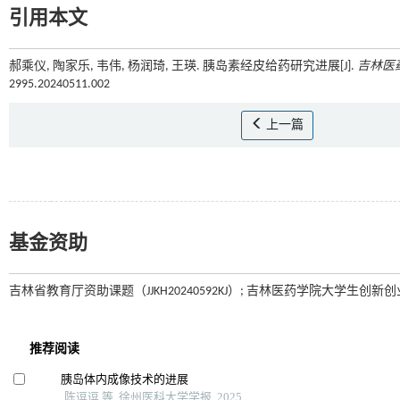
引用本文
郝乘仪, 陶家乐, 韦伟, 杨润琦, 王瑛. 胰岛素经皮给药研究进展[J].
吉林医
2995.20240511.002
上一篇
基金资助
吉林省教育厅资助课题（JJKH20240592KJ）; 吉林医药学院大学生创新创业项