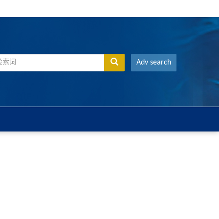
Adv search