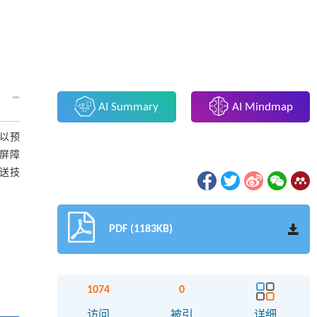
AI Summary
AI Mindmap
以预
屏障
送技
PDF (1183KB)
1074
0
访问
被引
详细