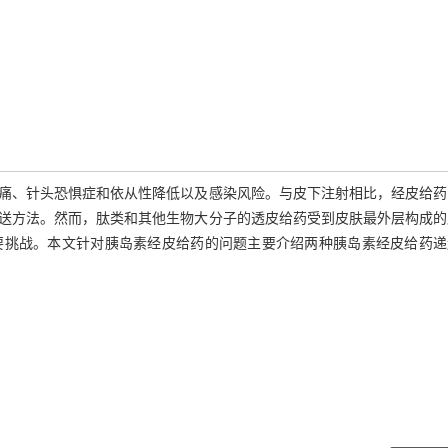
痛、针头恐惧症和依从性降低以及感染风险。与皮下注射相比，经皮给药
送方法。然而，肽类和其他生物大分子的透皮给药受到皮肤最外层构成的
要挑战。本文针对胰岛素经皮给药的问题主要介绍两种胰岛素经皮给药递