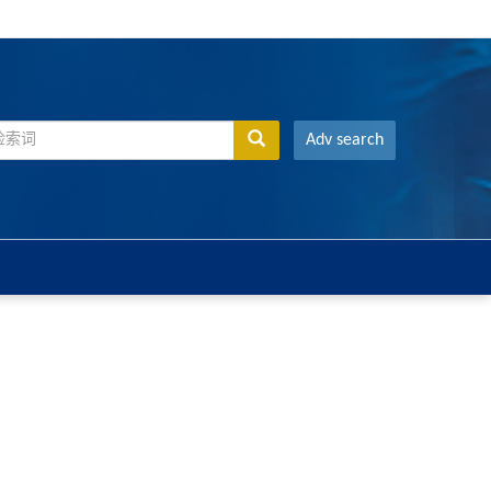
Adv search