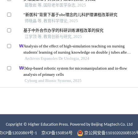
Copyright © Higher Education Press.
Powered by Beijing Magtech Co. Ltd
京ICP备12020869号-1
京ICP备150856号
京公网安备11010202008535