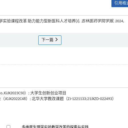
引用格式
进机能学实验课程改革 助力能力型新医科人才培养[J].
吉林医药学院学报
, 2024,
下一篇
GJX2023C50）; 大学生创新创业项目
会（JGJX2022C48）; 北华大学教改课题（ZJ-1221133;21JXZD-022493）