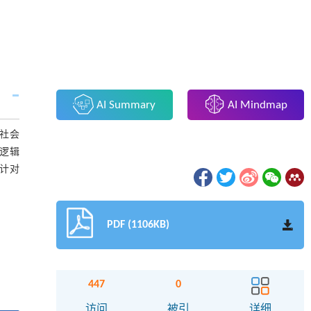
AI Summary
AI Mindmap
社会
逻辑
计对
PDF (1106KB)
447
0
访问
被引
详细