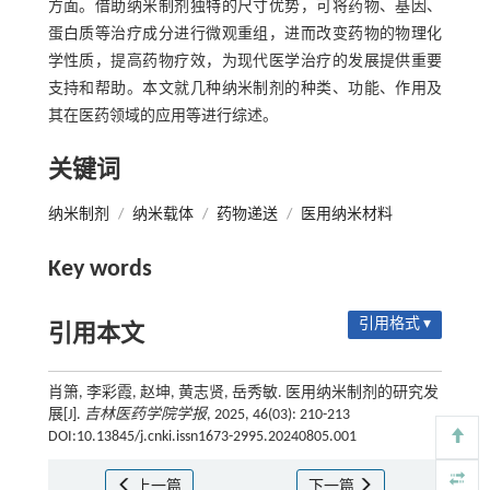
方面。借助纳米制剂独特的尺寸优势，可将药物、基因、
蛋白质等治疗成分进行微观重组，进而改变药物的物理化
学性质，提高药物疗效，为现代医学治疗的发展提供重要
支持和帮助。本文就几种纳米制剂的种类、功能、作用及
其在医药领域的应用等进行综述。
关键词
纳米制剂
/
纳米载体
/
药物递送
/
医用纳米材料
Key words
引用格式 ▾
引用本文
肖箫, 李彩霞, 赵坤, 黄志贤, 岳秀敏. 医用纳米制剂的研究发
展[J].
吉林医药学院学报
, 2025, 46(03): 210-213
DOI:10.13845/j.cnki.issn1673-2995.20240805.001
上一篇
下一篇