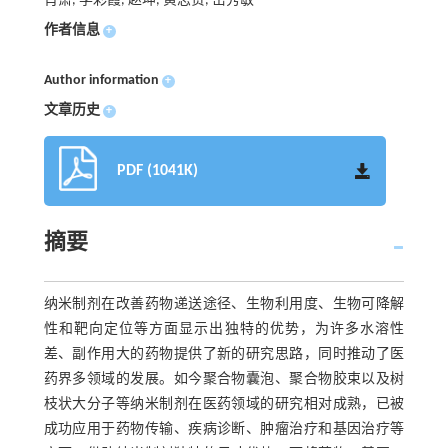
肖箫, 李彩霞, 赵坤, 黄志贤, 岳秀敏
作者信息
+
Author information
+
文章历史
+
PDF (1041K)
摘要
纳米制剂在改善药物递送途径、生物利用度、生物可降解
性和靶向定位等方面显示出独特的优势，为许多水溶性
差、副作用大的药物提供了新的研究思路，同时推动了医
药界多领域的发展。如今聚合物囊泡、聚合物胶束以及树
枝状大分子等纳米制剂在医药领域的研究相对成熟，已被
成功应用于药物传输、疾病诊断、肿瘤治疗和基因治疗等