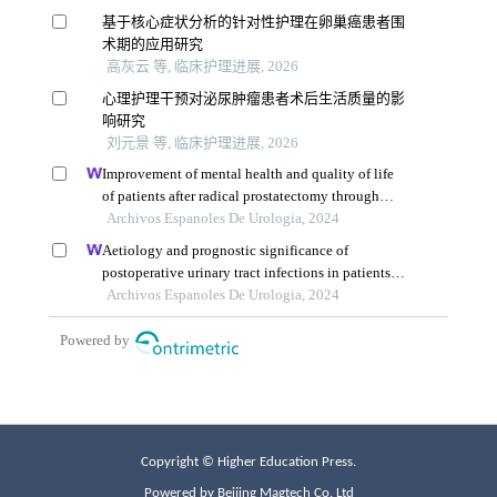
Copyright © Higher Education Press.
Powered by Beijing Magtech Co. Ltd