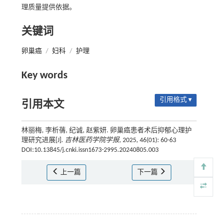
理质量提供依据。
关键词
卵巢癌
/
妇科
/
护理
Key words
引用格式 ▾
引用本文
林丽梅, 李析蒨, 纪诚, 赵紫妍. 卵巢癌患者术后抑郁心理护
理研究进展[J].
吉林医药学院学报
, 2025, 46(01): 60-63
DOI:10.13845/j.cnki.issn1673-2995.20240805.003
上一篇
下一篇