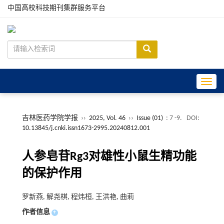
中国高校科技期刊集群服务平台
Toggle
吉林医药学院学报
››
2025, Vol. 46
››
Issue (01)
: 7 -9.
DOI:
10.13845/j.cnki.issn1673-2995.20240812.001
人参皂苷Rg3对雄性小鼠生精功能
的保护作用
罗新燕, 解尧棋, 程炜桓, 王洪艳, 曲莉
作者信息
+