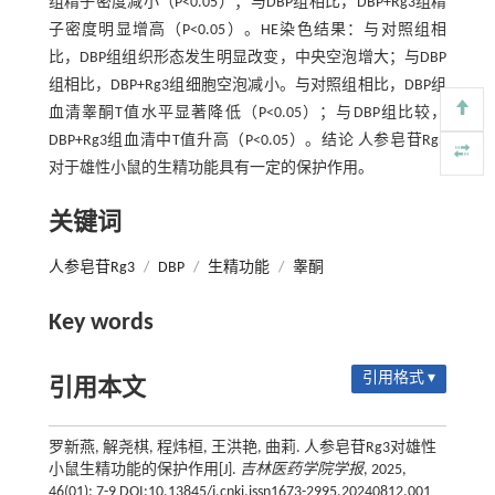
组精子密度减小（P<0.05）；与DBP组相比，DBP+Rg3组精
子密度明显增高（P<0.05）。HE染色结果：与对照组相
比，DBP组组织形态发生明显改变，中央空泡增大；与DBP
组相比，DBP+Rg3组细胞空泡减小。与对照组相比，DBP组
血清睾酮T值水平显著降低（P<0.05）；与DBP组比较，
DBP+Rg3组血清中T值升高（P<0.05）。结论 人参皂苷Rg3
对于雄性小鼠的生精功能具有一定的保护作用。
关键词
人参皂苷Rg3
/
DBP
/
生精功能
/
睾酮
Key words
引用格式 ▾
引用本文
罗新燕, 解尧棋, 程炜桓, 王洪艳, 曲莉. 人参皂苷Rg3对雄性
小鼠生精功能的保护作用[J].
吉林医药学院学报
, 2025,
46(01): 7-9 DOI:10.13845/j.cnki.issn1673-2995.20240812.001