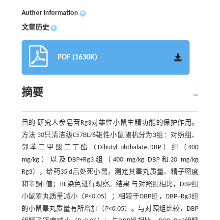
Author information
+
文章历史
+
PDF (1630K)
摘要
目的 研究人参皂苷Rg3对雄性小鼠生精功能的保护作用。
方法 30只清洁级C57BL/6雄性小鼠随机分为3组：对照组、
邻苯二甲酸二丁酯（Dibutyl phthalate,DBP）组（400
mg/kg）以及DBP+Rg3组（400 mg/kg DBP和20 mg/kg
Rg3），给药35 d后处死小鼠，测定其睾丸质量、精子密度
和睾酮T值；HE染色进行观察。结果 与对照组相比，DBP组
小鼠睾丸质量减小（P<0.05）；相较于DBP组，DBP+Rg3组
的小鼠睾丸质量有所增加（P<0.05）。与对照组比较，DBP