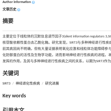
Author information
+
文章历史
+
摘要
主要定位于线粒体的沉默信息调节因子3(silent information regu
核苷酸依赖性蛋白去乙酰化酶。研究发现，SIRT3与多种神经退行性
前其病因尚不明确，但有大量证据表明氧化应激和线粒体功能障碍参与了
化防御蛋白的活性及生物学功能，进而影响神经退行性疾病的进程。本文
发挥的作用，及其与多种神经退行性疾病之间的关系，以期为SIRT3作
关键词
SIRT3
/
神经退化性疾病
/
研究进展
Key words
引用本文