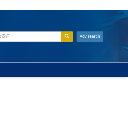
Adv search