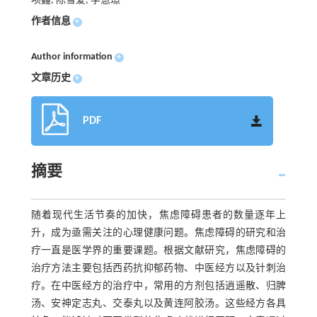
项鑫, 陈雪爱, 李慧璟
作者信息
+
Author information
+
文章历史
+
PDF
摘要
随着现代生活节奏的加快，焦虑障碍患者的数量逐年上
升，成为亟需关注的心理健康问题。焦虑障碍的研究和治
疗一直是医学界的重要课题。根据文献研究，焦虑障碍的
治疗方法主要包括西药抗抑郁药物、中医经方以及针刺治
疗。在中医经方的治疗中，常用的方剂包括逍遥散、归脾
汤、安神定志丸、交泰丸以及黄连阿胶汤。这些经方各具