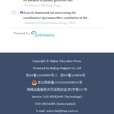
Copyright © Higher Education Press.
Powered by Beijing Magtech Co. Ltd
京ICP备12020869号-1
京ICP备150856号
京公网安备11010202008535号
网络出版服务许可证网出证(京)字第127号
Service: 010-58582445 (Technology);
010-58556485 (Subscription)
E-mail: subscribe@hep.com.cn