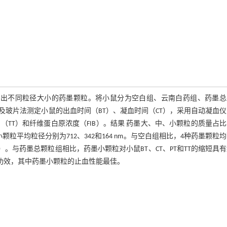
备出不同粒径大小的药墨颗粒。将小鼠分为空白组、云南白药组、药墨总
玻片法测定小鼠的出血时间（BT）、凝血时间（CT），采用自动凝血
（TT）和纤维蛋白原浓度（FIB）。结果 药墨大、中、小颗粒的质量占
、中、小颗粒平均粒径分别为712、342和164 nm。与空白组相比，4种药墨颗粒
（P>0.05）。与药墨总颗粒组相比，药墨小颗粒对小鼠BT、CT、PT和TT的缩短具
血功效，其中药墨小颗粒的止血性能最佳。