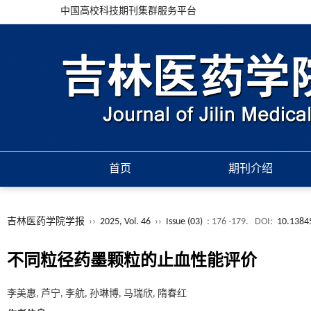
中国高校科技期刊集群服务平台
首页
期刊介绍
吉林医药学院学报
››
2025, Vol. 46
››
Issue (03)
: 176 -179.
DOI:
10.13845
不同粒径药墨颗粒的止血性能评价
李美惠, 芦宁, 李航, 孙琳博, 马瑞欣, 隋春红