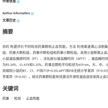
作者信息
+
Author information
+
文章历史
+
摘要
目的 构建评价不同粒径药墨颗粒止血性能。方法 利用差速离心法制
组、药墨大颗粒组、药墨中颗粒组和药墨小颗粒组。采用小鼠断尾止血及
小鼠凝血酶原时间（PT）、活化部分凝血酶时间（APTT）、凝血酶时间
为83.34%、11.41%和5.25%。药墨总颗粒平均粒径为459 nm，大
效缩短小鼠的BT、CT、PT和TT(P<0.05),APTT和FIB无统计学差异
学差异（P<0.05）。结论药墨颗粒能有效激活外源性凝血途径发挥止
关键词
药墨
/
粒径
/
止血性能