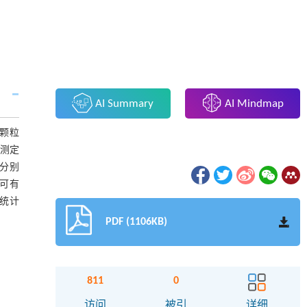
AI Summary
AI Mindmap
颗粒
仪测定
比分别
均可有
有统计
PDF (1106KB)
811
0
访问
被引
详细