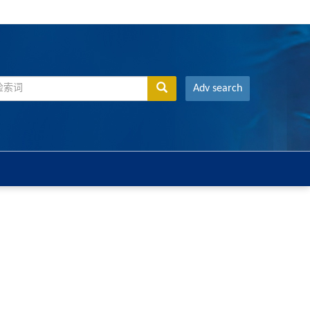
Adv search