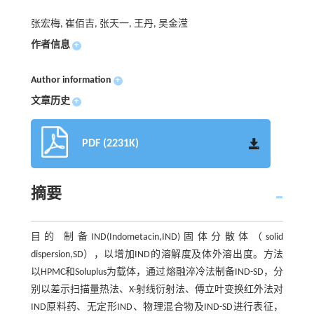
张宏梅, 崔佰吉, 张天一, 王丹, 吴金滢
作者信息
+
Author information
+
文章历史
+
PDF (2231K)
摘要
目的 制备IND(Indometacin,IND)固体分散体（solid
dispersion,SD），以增加IND的溶解度及体外溶出度。方法
以HPMC和Soluplus为载体，通过熔融淬冷法制备IND-SD，分
别以差示扫描量热法、X-射线衍射法、傅立叶变换红外法对
IND原料药、无定形IND、物理混合物及IND-SD进行表征，