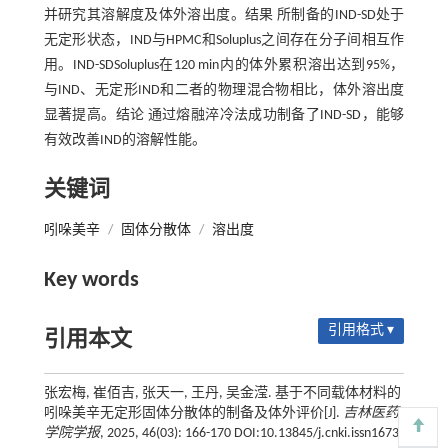
并研究其溶解度及体外溶出度。结果 所制备的IND-SD处于
无定形状态，IND与HPMC和Soluplus之间存在分子间相互作
用。IND-SDSoluplus在120 min内的体外累积溶出达到95%，
与IND、无定形IND和二者的物理混合物相比，体外溶出度
显著提高。结论 通过熔融淬冷法成功制备了IND-SD，能够
有效改善IND的溶解性能。
关键词
吲哚美辛
/
固体分散体
/
溶出度
Key words
引用格式 ▾
引用本文
张宏梅, 崔佰吉, 张天一, 王丹, 吴金滢. 基于不同载体材料的
吲哚美辛无定形固体分散体的制备及体外评价[J].
吉林医药
学院学报
, 2025, 46(03): 166-170 DOI:10.13845/j.cnki.issn1673-