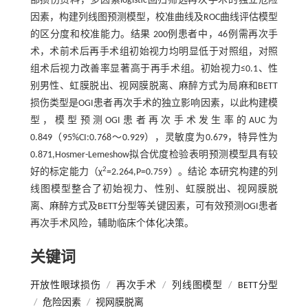
部损伤资料，多因素logistic回归筛选再次手术的独立危险
因素，构建列线图预测模型，校准曲线及ROC曲线评估模型
的区分度和校准能力。结果 200例患者中，46例需再次手
术，术前术后再手术组初始视力均明显低于对照组，对照
组术后视力改善率显著高于再手术组。初始视力≤0.1、性
别男性、虹膜脱出、视网膜脱离、麻醉方式为局麻和BETT
损伤类型是OGI患者再次手术的独立影响因素，以此构建模
型，模型预测OGI患者再次手术发生率的AUC为
0.849（95%CI:0.768～0.929），灵敏度为0.679，特异性为
0.871,Hosmer-Lemeshow拟合优度检验表明预测模型具有较
2
好的标定能力（χ
=2.264,P=0.759）。结论 本研究构建的列
线图模型整合了初始视力、性别、虹膜脱出、视网膜脱
离、麻醉方式及BETT分型等关键因素，可有效预测OGI患者
再次手术风险，辅助临床个体化决策。
关键词
开放性眼球损伤
/
再次手术
/
列线图模型
/
BETT分型
/
危险因素
/
视网膜脱离