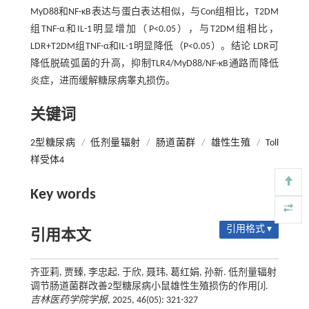
MyD88和NF-κB表达与蛋白表达相似，与Con组相比，T2DM
组TNF-α和IL-1明显增加（P<0.05），与T2DM组相比，
LDR+T2DM组TNF-α和IL-1明显降低（P<0.05）。结论 LDR可
降低脱硫弧菌的升高，抑制TLR4/MyD88/NF-κB通路而降低
炎症，进而缓解糖尿病睾丸损伤。
关键词
2型糖尿病
/
低剂量辐射
/
肠道菌群
/
雄性生殖
/
Toll
样受体4
Key words
引用格式 ▾
引用本文
齐亚莉, 贾臻, 李忠起, 于欣, 聂玮, 葛红娟, 孙新. 低剂量辐射
调节肠道菌群改善2型糖尿病小鼠雄性生殖损伤的作用[J].
吉林医药学院学报
, 2025, 46(05): 321-327