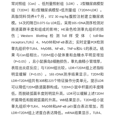
常对照组（Con）、低剂量照射组（LDR）、2型糖尿病模型
组（T2DM）和2型糖尿病模型+低剂量组（T2DM+LDR）。
高脂饲料饲养4个月，STZ 30 mg/kg腹腔注射建立糖尿病
模。14次的隔日0.075 Gy LDR后，采用16S rDNA测序检测对
肠道菌群丰度和组成的影响；HE染色检测睾丸组织的损
伤；Western Blotting检测Toll样受体（toll-like
receptors,TLRs）4、MyD88和NF-κB表达；实时定量PCR检测
睾丸组织中TLR4、MyD88、NF-κB、TNF-α和IL-1的表达。结
果 与Con组相比，T2DM组小鼠体重和血糖水平明显增加
（P<0.05），且小鼠胰岛β细胞损伤，睾丸曲精小管增厚，
表现出炎症反应；与T2DM组比较，LDR+T2DM组上述指标
明显缓解（P<0.05）。16S rDNA测序结果显示，T2DM和
LDR+T2DM组共有308和225个特征操作分类单元，提示LDR
可以降低T2DM肠道菌群构成。T2DM小鼠中杆菌的丰度降
低，而脱硫弧菌丰度则明显升高，LDR可以缓解上述T2DM
杆菌降低和脱硫弧菌的升高。WB结果显示，T2DM组小鼠
睾丸组织中TLR4、MyD88和pNF-κB p65蛋白表达增加，而
LDR+T2DM组上述蛋白表达降低。mRNA结果显示，TLR4、