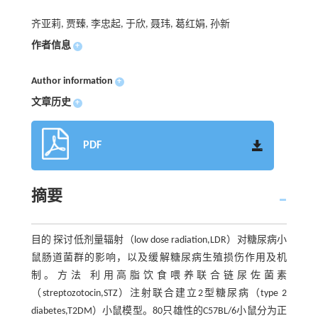
齐亚莉, 贾臻, 李忠起, 于欣, 聂玮, 葛红娟, 孙新
作者信息
+
Author information
+
文章历史
+
PDF
摘要
目的 探讨低剂量辐射（low dose radiation,LDR）对糖尿病小
鼠肠道菌群的影响，以及缓解糖尿病生殖损伤作用及机
制。方法 利用高脂饮食喂养联合链尿佐菌素
（streptozotocin,STZ）注射联合建立2型糖尿病（type 2
diabetes,T2DM）小鼠模型。80只雄性的C57BL/6小鼠分为正